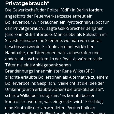
Privatgebrauch"
Die Gewerkschaft der Polizei (GdP) in Berlin fordert
angesichts der Feuerwerksexzesse erneut ein
Böllerverbot
. "Wir brauchen ein Pyrotechnikverbot für
den Privatgebrauch", sagte GdP-Sprecher Benjamin
Jendro im RBB-Inforadio. Man erlebe als Polizist:in im
Silvestereinsatz eine Szenerie, wo man von überall
beschossen werde. Es fehle an einer wirklichen
Handhabe, um Täter:innen hart zu bestrafen und
andere abzuschrecken. In der Realität würden viele
Täter nie eine Anklagebank sehen.
Brandenburgs Innenminister René Wilke (
SPD
)
brachte erlaubte Böllerzonen als Alternative zu einem
Böllerverbot ins Gespräch. "Vielleicht ist die Idee der
Umkehr (durch erlaubte Zonen) die praktikabelste",
schrieb Wilke bei Instagram. "Es könnte besser
kontrolliert werden, was eingesetzt wird." Er schlug
eine Kontrolle der verwendeten Pyrotechnik an
weniger belebten Stellen für eine begrenzte Zeit vor.