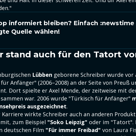
be und Halt in dieser schweren Zeit. Und dir Axel ei
den."
p informiert bleiben? Einfach
:newstime
gte Quelle wählen!
r stand auch für den Tatort vo
nburgischen
Lübben
geborene Schreiber wurde vor 
h für Anfänger" (2006–2008) an der Seite von Preuß 
t. Dort spielte er Axel Mende, der zeitweise mit de
usammen war. 2006 wurde "Türkisch für Anfänger"
m
nsehpreis ausgezeichnet
.
r Karriere wirkte Schreiber auch an anderen Produkt
mit, zum Beispiel
"Soko Leipzig"
oder im "Tatort". 
en deutschen Film
"Für immer Freibad"
von Laura Fi