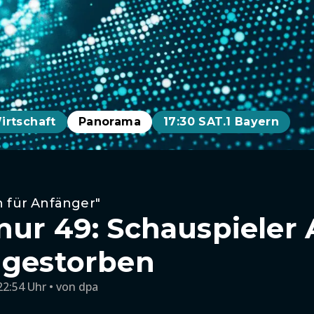
irtschaft
Panorama
17:30 SAT.1 Bayern
h für Anfänger"
nur 49: Schauspieler 
 gestorben
22:54 Uhr
von
dpa