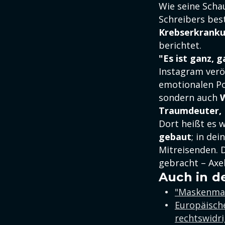
Wie seine Scha
Schreibers best
Krebserkrank
berichtet.
"Es ist ganz, g
Instagram verö
emotionalen Po
sondern auch
W
Traumdeuter, 
Dort heißt es w
gebaut
; in de
Mitreisenden. 
gebracht – Axel
Auch in d
"Maskenman
Europäische
rechtswidri