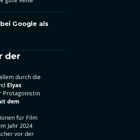
ne gute Reise
bei Google als
r der
allem durch die
und
Elyas
r Protagonistin
it dem
ionen für Film
Im Jahr 2024
scher vor der