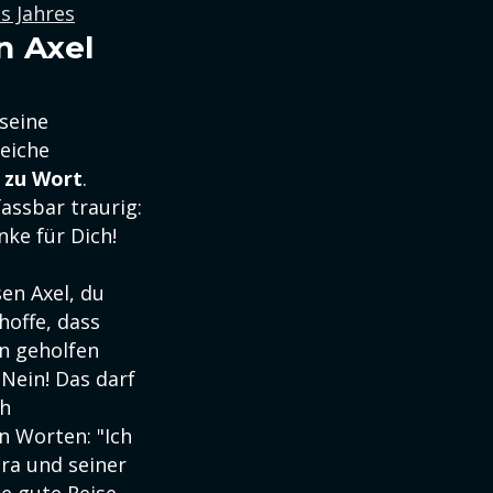
s Jahres
n Axel
 seine
reiche
h zu Wort
.
fassbar traurig:
ke für Dich!
en Axel, du
 hoffe, dass
n geholfen
"Nein! Das darf
ch
 Worten: "Ich
ra und seiner