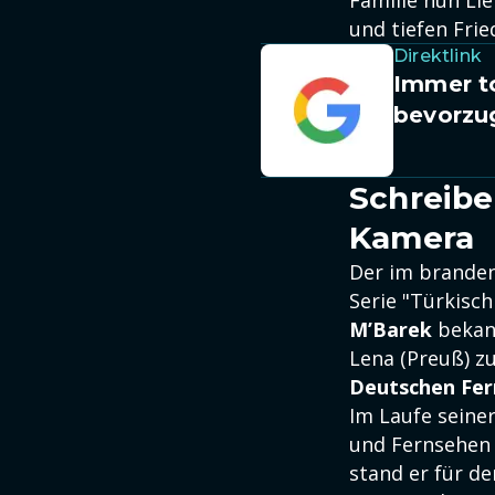
Familie nun Lie
und tiefen Frie
Direktlink
Immer to
bevorzu
Schreibe
Kamera
Der im brande
Serie "Türkisc
M’Barek
bekann
Lena (Preuß) z
Deutschen Fer
Im Laufe seine
und Fernsehen 
stand er für d