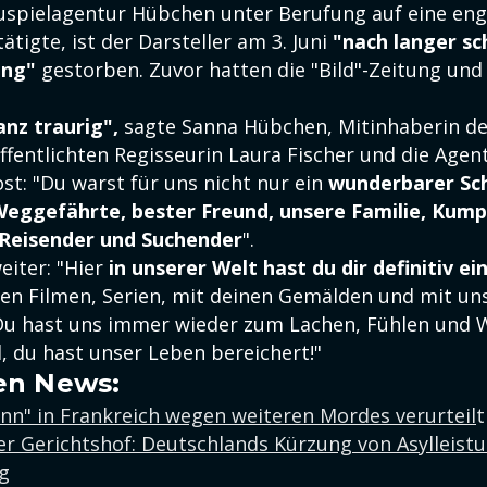
uspielagentur Hübchen unter Berufung auf eine eng
ätigte, ist der Darsteller am 3. Juni
"nach langer s
ung"
gestorben. Zuvor hatten die "Bild"-Zeitung und
anz traurig",
sagte Sanna Hübchen, Mitinhaberin de
ffentlichten Regisseurin Laura Fischer und die Agen
st: "Du warst für uns nicht nur ein
wunderbarer Sch
eggefährte, bester Freund, unsere Familie, Kumpe
Reisender und Suchender
".
eiter: "Hier
in unserer Welt hast du dir definitiv e
inen Filmen, Serien, mit deinen Gemälden und mit un
Du hast uns immer wieder zum Lachen, Fühlen und 
, du hast unser Leben bereichert!"
en News:
n" in Frankreich wegen weiteren Mordes verurteil
t
r Gerichtshof: Deutschlands Kürzung von Asylleist
g