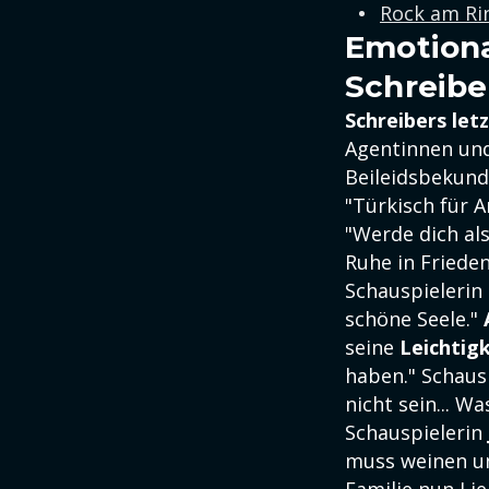
Rock am Rin
Emotiona
Schreibe
Schreibers let
Agentinnen und
Beileidsbekun
"Türkisch für 
"Werde dich al
Ruhe in Friede
Schauspielerin
schöne Seele."
seine
Leichtig
haben." Schaus
nicht sein... Wa
Schauspielerin
muss weinen un