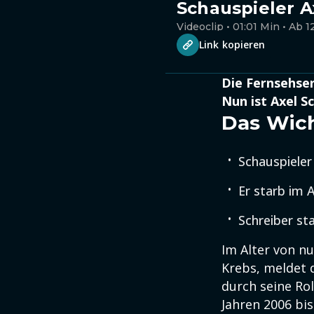
Schauspieler Ax
Videoclip • 01:01 Min • Ab 1
Link kopieren
Die Fernsehser
Nun ist Axel S
Das Wich
Schauspieler 
Er starb im A
Schreiber st
Im Alter von nu
Krebs, meldet 
durch seine Rol
Jahren 2006 bis