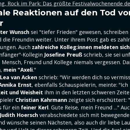
g, Rock im Park: Das größte Festivalwochenende de
le Reaktionen auf den Tod vo
r
zter Wunsch
sei "tiefer Frieden" gewesen, schreiben
 die Freundin weiter. Unter ihrem Post gab es zahl
dungen. Auch
zahlreiche Kolleg:innen meldeten sic
Anfänger"-Kollegin
Josefine Preuß
schrieb, sie sei un
s Mensch, Freund und Kollege niemals vergessen. Dan
n,
mein "Axeli
."
Lea van Acken
schrieb: "Wir werden dich so vermiss
Annika Ernst
, ebenfalls Schauspielerin, meinte: "Ich
keit und Weisheit
ihm in den letzten schweren Zeite
pieler
Christian Kahrmann
zeigte sich erschüttert: 
s für ein
feiner Kerl
. Gute Reise, mein Freund ..." Au
Judith Hoersch
verabschiedete sich mit bewegenden
d wünsche seinen Nächsten, also auch dir liebe Lau