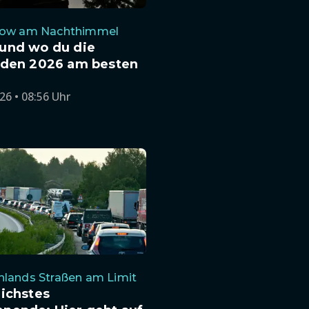
how am Nachthimmel
und wo du die
iden 2026 am besten
26 • 08:56 Uhr
hlands Straßen am Limit
ichstes