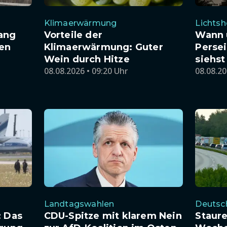
Klimaerwärmung
Lichts
ang
Vorteile der
Wann 
en
Klimaerwärmung: Guter
Perse
Wein durch Hitze
siehst
08.08.2026 • 09:20 Uhr
08.08.20
Landtagswahlen
Deutsc
: Das
CDU-Spitze mit klarem Nein
Staure