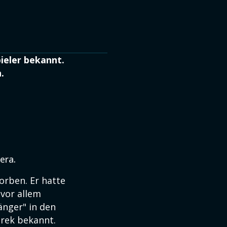
ieler bekannt.
.
era.
torben. Er hatte
 vor allem
änger" in den
arek bekannt.