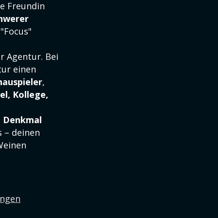
e Freundin
chwerer
 "Focus"
r Agentur. Bei
tur einen
auspieler
,
l, Kollege,
in Denkmal
s – deinen
Weinen
ungen