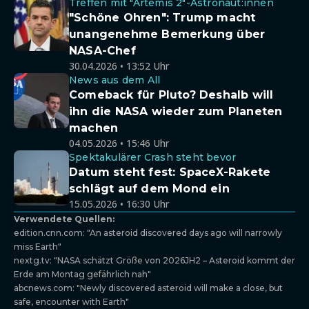
Treffen mit "Artemis 2"-Astronaut:innen
"Schöne Ohren": Trump macht
unangenehme Bemerkung über
NASA-Chef
30.04.2026 • 13:52 Uhr
News aus dem All
Comeback für Pluto? Deshalb will
ihn die NASA wieder zum Planeten
machen
04.05.2026 • 15:46 Uhr
Spektakulärer Crash steht bevor
Datum steht fest: SpaceX-Rakete
schlägt auf dem Mond ein
15.05.2026 • 16:30 Uhr
Verwendete Quellen:
edition.cnn.com: "An asteroid discovered days ago will narrowly
miss Earth"
nextg.tv: "NASA schätzt Größe von 2026JH2 – Asteroid kommt der
Erde am Montag gefährlich nah"
abcnews.com: "Newly discovered asteroid will make a close, but
safe, encounter with Earth"