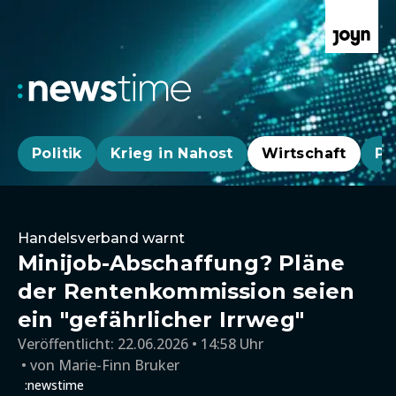
Politik
Krieg in Nahost
Wirtschaft
Pa
Handelsverband warnt
Minijob-Abschaffung? Pläne
der Rentenkommission seien
ein "gefährlicher Irrweg"
Veröffentlicht:
22.06.2026 • 14:58 Uhr
von
Marie-Finn Bruker
:newstime