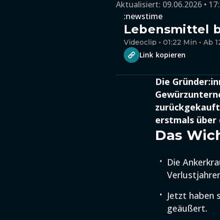
Aktualisiert:
09.06.2026 • 17
:newstime
Lebensmittel 
Videoclip • 01:22 Min • Ab 1
Link kopieren
Die Gründer:i
Gewürzunterne
zurückgekauft
erstmals über
Das Wich
Die Ankerkra
Verlustjahre
Jetzt haben 
geäußert.