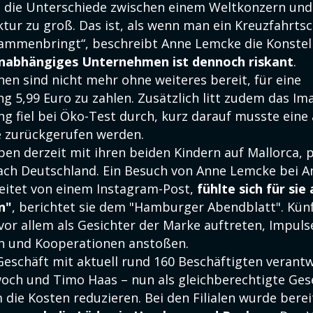
n die Unterschiede zwischen einem Weltkonzern und
ur zu groß. Das ist, als wenn man ein Kreuzfahrtsch
mmenbringt“, beschreibt Anne Lemcke die Konstell
unabhängiges Unternehmen ist dennoch riskant
.
en sind nicht mehr ohne weiteres bereit, für eine
 5,99 Euro zu zahlen. Zusätzlich litt zudem das Ima
g fiel bei Öko-Test durch, kurz darauf musste eine
 zurückgerufen werden.
ben derzeit mit ihren beiden Kindern auf Mallorca, 
ach Deutschland. Ein Besuch von Anne Lemcke bei A
itet von einem Instagram-Post,
fühlte sich für sie
n"
, berichtet sie dem "Hamburger Abendblatt". Künf
vor allem als Gesichter der Marke auftreten, Impuls
n und Kooperationen anstoßen.
Geschäft mit aktuell rund 160 Beschäftigten verant
och und Timo Haas – nun als gleichberechtigte Gesel
m die Kosten reduzieren. Bei den Filialen wurde berei