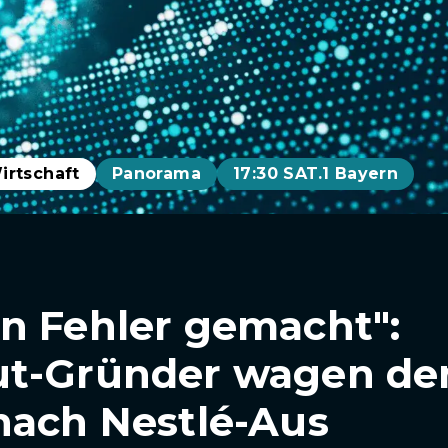
irtschaft
Panorama
17:30 SAT.1 Bayern
n Fehler gemacht":
ut-Gründer wagen de
nach Nestlé-Aus