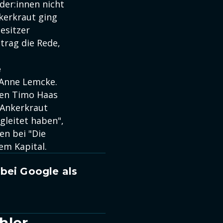
der:innen nicht
nkerkraut ging
esitzer
trag die Rede,
e
 Anne Lemcke.
nnen Timo Haas
 Ankerkraut
gleitet haben",
en bei "Die
em Kapital.
bei Google als
hler