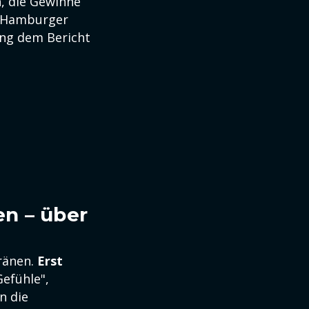
, die Gewinne
 "Hamburger
ging dem Bericht
en – über
Tränen.
Erst
Gefühle",
n die