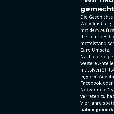
gemacht
Die Geschichte
Wilhelmsburg. 
mit dem Auftri
die Lemckes bu
mittelständisc
Euro Umsatz.
Nach einem per
weitere Anteile
massiven Shitst
eigenen Angabe
Facebook oder 
Nutzer den Dea
verraten zu ha
Vier Jahre spä
haben gemerkt