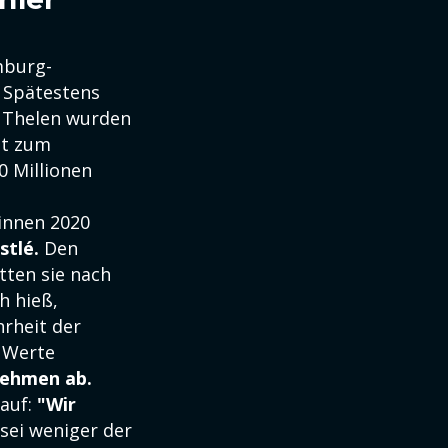
mburg-
 Spätestens
t Thelen wurden
ut zum
 Millionen
innen 2020
stlé.
Den
tten sie nach
h hieß,
hrheit der
e Werte
nehmen ab.
kauf:
"Wir
sei weniger der