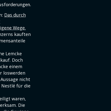
usforderungen.
n:
Das durch
r
eigene Wege.
nzerns kauften
mensanteile
nne Lemcke
kauf. Doch
mcke einem
r loswerden
r Aussage nicht
Nestlé für die
eiligt waren,
erksam. Die