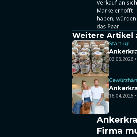
Verkauf an sich
Marke erhofft 
haben, würden 
das Paar.
Weitere Artike
Start-up
Ankerkra
02.06.2026 •
Gewürzhän
Ankerkra
16.04.2026 •
Ankerkra
Firma m