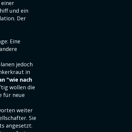
 einer
iff und ein
ation. Der
ge: Eine
 andere
planen jedoch
nkerkraut in
 an "wie nach
tig wollen die
e für neue
worten weiter
lschafter. Sie
ts angesetzt: