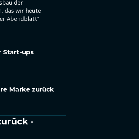
usbau der
, das wir heute
ger Abendblatt"
 Start-ups
hre Marke zurück
urück -