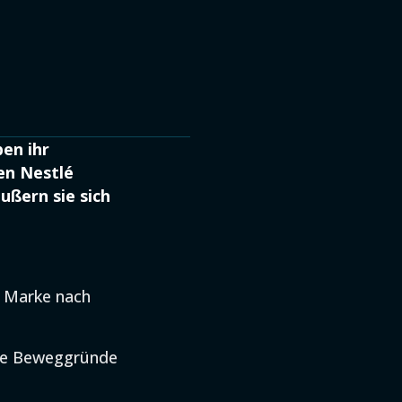
en ihr
en Nestlé
ßern sie sich
e Marke nach
hre Beweggründe