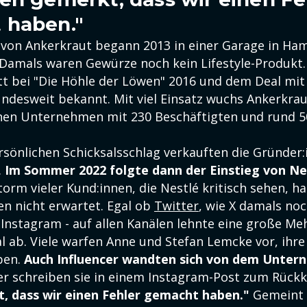
 haben."
 von Ankerkraut begann 2013 in einer Garage in Ha
Damals waren Gewürze noch kein Lifestyle-Produkt.
tt bei "Die Höhle der Löwen" 2016 und dem Deal mi
ndesweit bekannt. Mit viel Einsatz wuchs Ankerkra
hen Unternehmen mit 230 Beschäftigten und rund 50
sönlichen Schicksalsschlag verkauften die Gründer:
.
Im Sommer 2022 folgte dann der Einstieg von Ne
orm vieler Kund:innen, die Nestlé kritisch sehen, ha
n nicht erwartet. Egal ob
Twitter
, wie X damals noc
Instagram - auf allen Kanälen lehnte eine große Me
l ab. Viele warfen Anne und Stefan Lemcke vor, ihr
ben.
Auch Influencer wandten sich von dem Unter
ter schreiben sie in einem Instagram-Post zum Rück
, dass wir einen Fehler gemacht haben."
Gemeint 