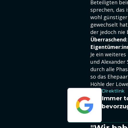
Beteiligten be
sprechen, das i
wohl günstiger 
gewechselt hat
der jedoch nie 
Überraschend: 
Eigentümer:in
Je ein weitere
und Alexander 
durch alle Pha
so das Ehepaar.
Höhle der Löwe
Direktlink
Immer to
bevorzu
"Wir hab