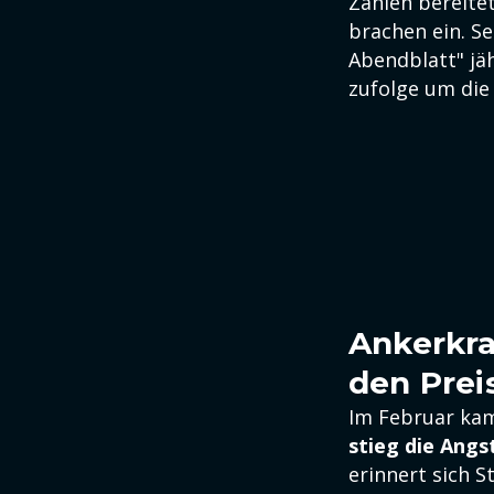
Zahlen bereite
brachen ein. S
Abendblatt" jäh
zufolge um die
Ankerkra
den Prei
Im Februar kam
stieg die Angs
erinnert sich 