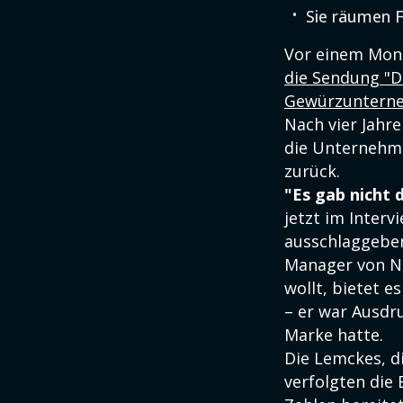
Sie räumen F
Vor einem Mon
die Sendung "
Gewürzunterneh
Nach vier Jahr
die Unternehm
zurück.
"Es gab nicht 
jetzt im Inter
ausschlaggebe
Manager von Ne
wollt, bietet e
– er war Ausdr
Marke hatte.
Die Lemckes, di
verfolgten die