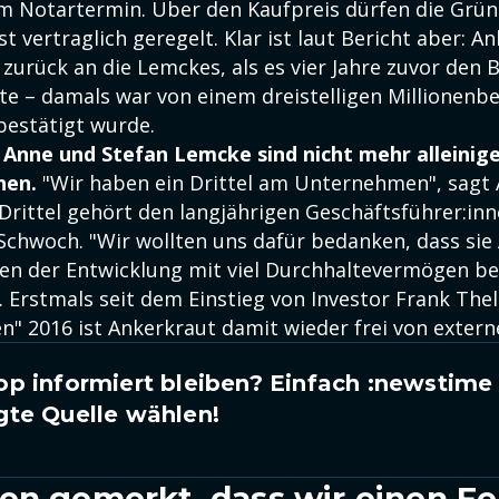
im Notartermin. Über den Kaufpreis dürfen die Grün
st vertraglich geregelt. Klar ist laut Bericht aber: A
zurück an die Lemckes, als es vier Jahre zuvor den B
te – damals war von einem dreistelligen Millionenbe
bestätigt wurde.
Anne und Stefan Lemcke sind nicht mehr alleinig
nen.
"Wir haben ein Drittel am Unternehmen", sagt
s Drittel gehört den langjährigen Geschäftsführer:i
Schwoch. "Wir wollten uns dafür bedanken, dass sie
sen der Entwicklung mit viel Durchhaltevermögen be
 Erstmals seit dem Einstieg von Investor Frank Thel
n" 2016 ist Ankerkraut damit wieder frei von extern
p informiert bleiben? Einfach
:newstime
gte Quelle wählen!
en gemerkt, dass wir einen Fe