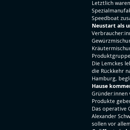
Letztlich ware
Spezialmanufakt
Speedboat zusa
Neustart als 
Verbraucher:inn
Gewürzmischung
Kräutermischun
Produktgruppe
Die Lemckes le
die Rückkehr n
Hamburg, begle
Hause komme
Gründer:innen 
Produkte gebe
Das operative 
Alexander Schw
sollen vor alle