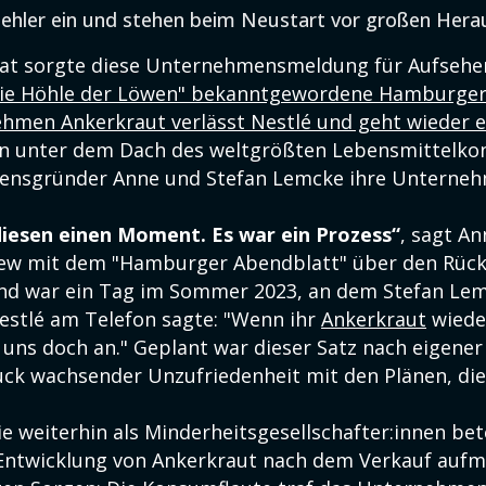
ehler ein und stehen beim Neustart vor großen Hera
at sorgte diese Unternehmensmeldung für Aufsehe
Die Höhle der Löwen" bekanntgewordene Hamburge
men Ankerkraut verlässt Nestlé und geht wieder 
en unter dem Dach des weltgrößten Lebensmittelko
ensgründer Anne und Stefan Lemcke ihre Unterneh
diesen einen Moment. Es war ein Prozess“
, sagt A
view mit dem "Hamburger Abendblatt" über den Rück
nd war ein Tag im Sommer 2023, an dem Stefan Le
stlé am Telefon sagte: "Wenn ihr
Ankerkraut
wiede
s uns doch an." Geplant war dieser Satz nach eigene
uck wachsender Unzufriedenheit mit den Plänen, die 
e weiterhin als Minderheitsgesellschafter:innen bet
 Entwicklung von Ankerkraut nach dem Verkauf aufm