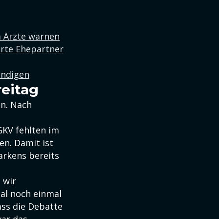
 Ärzte warnen
erte Ehepartner
ündigen
reitag
n. Nach
GKV fehlten im
n. Damit ist
arkens bereits
 wir
ial noch einmal
ass die Debatte