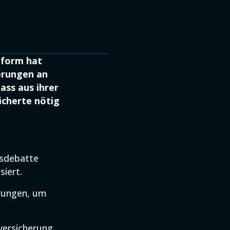
eform hat
erungen an
ass aus ihrer
icherte nötig
gsdebatte
iert.
arungen, um
nversicherung