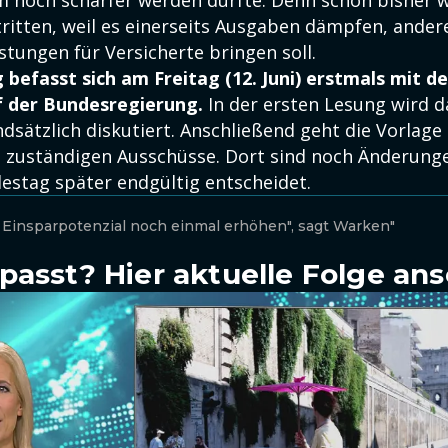
m noch schärfer werden dürfte. Denn schon bisher 
itten, weil es einerseits Ausgaben dämpfen, andere
tungen für Versicherte bringen soll.
befasst sich am Freitag (12. Juni) erstmals mit d
 der Bundesregierung.
In der ersten Lesung wird 
dsätzlich diskutiert. Anschließend geht die Vorlage
e zuständigen Ausschüsse. Dort sind noch Änderung
estag später endgültig entscheidet.
 Einsparpotenzial noch einmal erhöhen", sagt Warken"
passt? Hier aktuelle Folge an