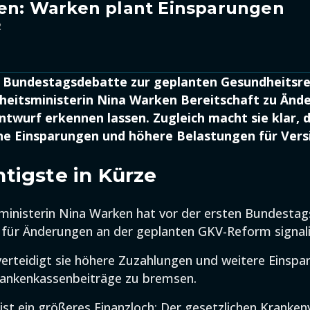
len: Warken plant Einsparungen
2
n Bundestagsdebatte zur geplanten Gesundheitsr
eitsministerin Nina Warken Bereitschaft zu Änd
twurf erkennen lassen. Zugleich macht sie klar, d
che Einsparungen und höhere Belastungen für Vers
tigste in Kürze
ministerin Nina Warken hat vor der ersten Bundesta
 für Änderungen an der geplanten GKV-Reform signalis
 verteidigt sie höhere Zuzahlungen und weitere Einsp
rankenkassenbeiträge zu bremsen.
ist ein größeres Finanzloch: Der gesetzlichen Kranke