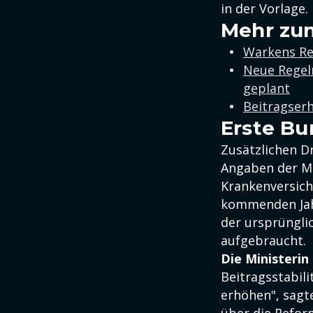
in der Vorlage.
Mehr zu
Warkens Re
Neue Regel
geplant
Beitragser
Erste Bu
Zusätzlichen 
Angaben der Min
Krankenversich
kommenden Jahr
der ursprünglic
aufgebraucht.
Die Ministerin
Beitragsstabil
erhöhen", sagt