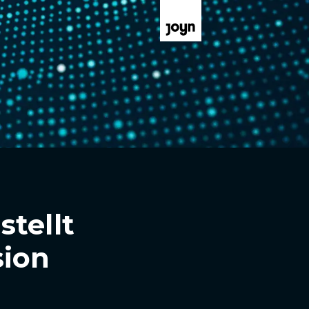
tellt
sion