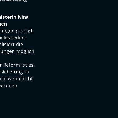
isterin Nina
hen
rungen gezeigt.
eles reden",
isiert die
sungen möglich
r Reform ist es,
rsicherung zu
gen, wenn nicht
nbezogen