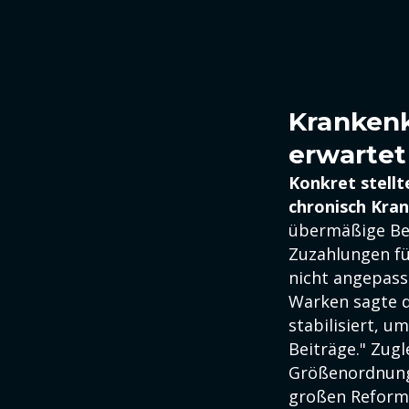
Krankenk
erwartet
Konkret stellt
chronisch Kran
übermäßige Bel
Zuzahlungen für
nicht angepass
Warken sagte d
stabilisiert, 
Beiträge." Zugl
Größenordnung 
großen Reform 