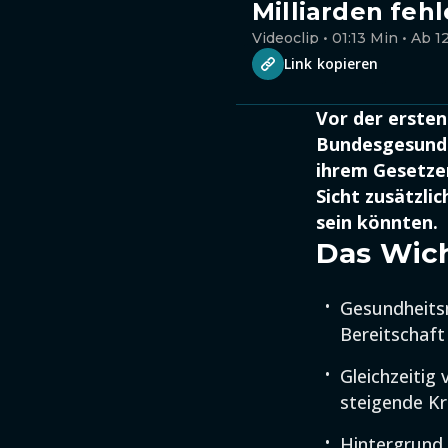
Milliarden feh
Videoclip • 01:13 Min • Ab 1
Link kopieren
Vor der erste
Bundesgesundh
ihrem Gesetzen
Sicht zusätzli
sein könnten.
Das Wich
Gesundheits
Bereitschaft
Gleichzeitig
steigende K
Hintergrund 