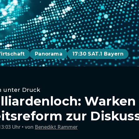
irtschaft
Panorama
17:30 SAT.1 Bayern
n unter Druck
liardenloch: Warken s
tsreform zur Diskus
13:03 Uhr
von
Benedikt Rammer