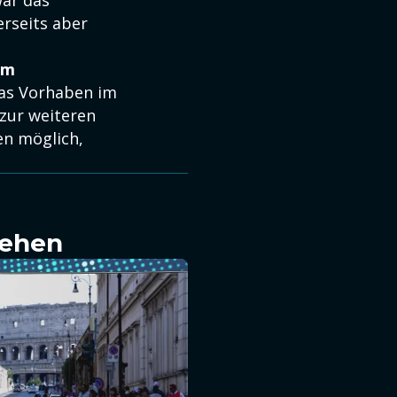
war das
rseits aber
em
das Vorhaben im
 zur weiteren
en möglich,
sehen