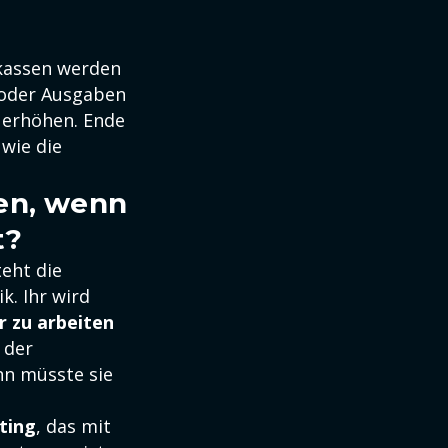
ekassen werden
 oder Ausgaben
 erhöhen. Ende
 wie die
uen, wenn
t?
eht die
k. Ihr wird
 zu arbeiten
 der
nn müsste sie
ting
, das mit