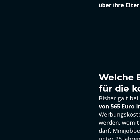
über ihre Elte
Welche E
für die 
Bisher galt be
von 565 Euro 
Werbungskosten
werden, womit
darf. Minijobb
unter 25 Jahren