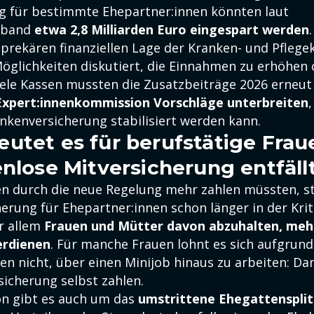
g für bestimmte Ehepartner:innen könnten laut
rband
etwa 2,8 Milliarden Euro eingespart werden
.
 prekären finanziellen Lage der Kranken- und Pfleg
öglichkeiten diskutiert, die Einnahmen zu erhöhen
iele Kassen mussten die Zusatzbeiträge 2026 erneut
Expert:innenkommission Vorschläge unterbreiten
,
ankenversicherung stabilisiert werden kann.
utet es für berufstätige Fra
enlose Mitversicherung entfäll
n durch die neue Regelung mehr zahlen müssten, st
erung für Ehepartner:innen schon länger in der Kriti
r allem
Frauen und Mütter davon abzuhalten, mehr
erdienen
. Für manche Frauen lohnt es sich aufgrund
en nicht, über einen Minijob hinaus zu arbeiten: Da
sicherung selbst zahlen.
on gibt es auch um das
umstrittene Ehegattensplit