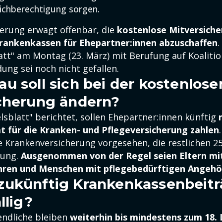
ichberechtigung sorgen.
erung erwägt offenbar, die
kostenlose Mitversiche
Krankenkassen für Ehepartner:innen abzuschaffen
.
tt" am Montag (23. März) mit Berufung auf Koalitio
dung sei noch nicht gefallen.
u soll sich bei der kostenlose
cherung ändern?
lsblatt" berichtet, sollen Ehepartner:innen künftig
 für die Kranken- und Pflegeversicherung zahlen
e Krankenversicherung vorgesehen, die restlichen 25
rung.
Ausgenommen von der Regel seien Eltern mi
ahren und Menschen mit pflegebedürftigen Angehö
ukünftig Krankenkassenbeitr
llig?
endliche bleiben
weiterhin bis mindestens zum 18.