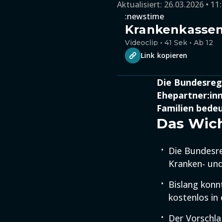
Aktualisiert:
26.03.2026 • 11
:newstime
Krankenkassen:
Videoclip • 41 Sek • Ab 12
Link kopieren
Die Bundesregi
Ehepartner:inn
Familien bedeu
Das Wich
Die Bundesre
Kranken- und
Bislang konn
kostenlos in
Der Vorschla