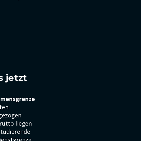
 jetzt
mmensgrenze
rfen
bgezogen
utto liegen
studierende
dienstgrenze