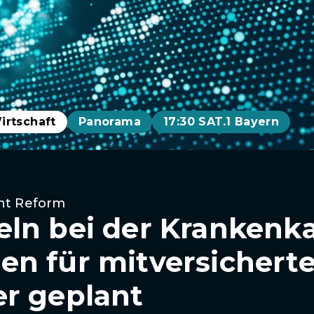
irtschaft
Panorama
17:30 SAT.1 Bayern
nt Reform
ln bei der Krankenka
n für mitversichert
r geplant