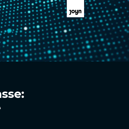
sse:
e