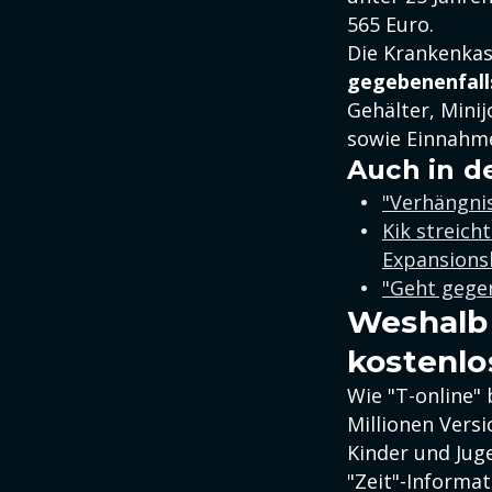
565 Euro.
Die Krankenkas
gegebenenfall
Gehälter, Mini
sowie Einnahme
Auch in d
"Verhängnis
Kik streich
Expansions
"Geht gegen
Weshalb 
kostenlo
Wie "T-online" 
Millionen Versi
Kinder und Juge
"Zeit"-Informa