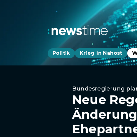
Politik
Krieg in Nahost
W
Bundesregierung pla
Neue Rege
Änderunge
Ehepartne