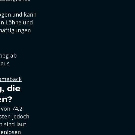
ogen und kann
en Löhne und
chäftigungen
rieg ab
 aus
 Comeback
, die
en?
 von 74,2
isten jedoch
n sind laut
tenlosen