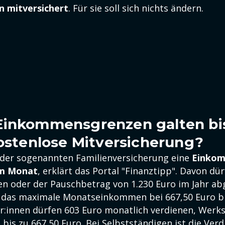
rn mitversichert
. Für sie soll sich nichts ändern.
inkommensgrenzen galten bis
kostenlose Mitversicherung?
i der sogenannten Familienversicherung eine
Einko
im Monat
, erklärt das Portal "Finanztipp". Davon dü
 oder der Pauschbetrag von 1.230 Euro im Jahr a
 das maximale Monatseinkommen bei 667,50 Euro br
er:innen dürfen 603 Euro monatlich verdienen, Werk
 bis zu 667,50 Euro. Bei Selbstständigen ist die Ver