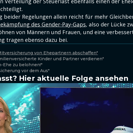
n Verteilung der Steuerlast ebenfalls einen der Ehe
chteiligt.
g beider Regelungen allein reicht für mehr Gleichb
ekämpfung des Gender-Pay-Gaps
, also der Lücke z
öhnen von Männern und Frauen, und eine verbesser
g tragen ebenso dazu bei.
l Mitversicherung von Ehepartnern abschaffen"
amilienversicherte Kinder und Partner verdienen"
en-Ehe zu belohnen!"
rsicherung vor dem Aus"
sst? Hier aktuelle Folge ansehen