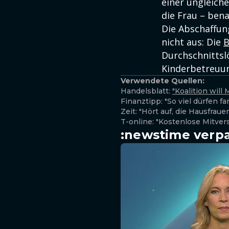
einer ungleiche
die Frau – bena
Die Abschaffun
nicht aus: Die
B
Durchschnittsl
Kinderbetreuun
Verwendete Quellen:
Handelsblatt:
"Koalition wil
Finanztipp: "So viel dürfen f
Zeit: "Hört auf, die Hausfrau
T-online: "Kostenlose Mitve
:newstime verpa