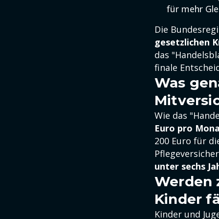
für mehr Gle
Die Bundesregi
gesetzlichen 
das "Handelsbla
finale Entschei
Was gena
Mitversi
Wie das "Hande
Euro pro Monat
200 Euro für di
Pflegeversiche
unter sechs J
Werden z
Kinder fä
Kinder und Jug