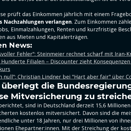
se prüft das Einkommen jährlich mit einem Frageb
s Nachzahlungen verlangen
. Zum Einkommen zähl
jobs, Einmalzahlungen, Renten und kurzfristige Bes
n aus Mieten und Kapitalerträgen.
en News:
voller Fehler": Steinmeier rechnet scharf mit Iran-K
t Hunderte Filialen – Discounter zieht Konsequenzen
kurs
 null": Christian Lindner bei "Hart aber fair" über
überlegt die Bundesregierung
se Mitversicherung zu streich
berichtet, sind in Deutschland derzeit 15,6 Millionen
cherten kostenlos mitversichert. Davon sind die me
ndliche unter 18 Jahren, nur drei Millionen von ihne
tionen Ehepartner:innen. Mit der Streichung der kos