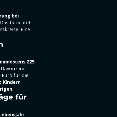
rung bei
 Das berichtet
nskreise. Eine
n
mindestens 225
. Davon sind
 Euro für die
t Kindern
rigen.
äge für
 Lebensjahr