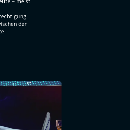
leute – meist
erechtigung
wischen den
te