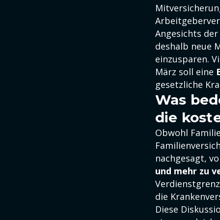
Mitversicherun
Arbeitgeberve
Angesichts der
deshalb neue M
einzusparen. V
März soll eine
gesetzliche Kr
Was bede
die kost
Obwohl Familie
Familienversich
nachgesagt, vo
und mehr zu v
Verdienstgrenz
die Krankenver
Diese Diskussi