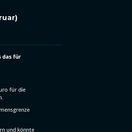
ruar)
 das für
uro für die
n.
ommensgrenze
ern und könnte