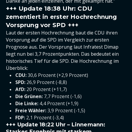
Danke an jeden einzelnen, der mit gekämpft hat."
+++ Update 18:38 Uhr: CDU
zementiert in erster Hochrechnung
Vorsprung vor SPD +++
Laut der ersten Hochrechnung baut die CDU ihren
Vorsprung auf die SPD im Vergleich zur ersten
Prognose aus. Der Vorsprung laut Infratest Dimap
liegt nun bei 3,7 Prozentpunkten. Das bedeutet ein
historisches Tief für die SPD. Die Hochrechnung im
Überblick:
CDU:
30,6 Prozent (+2,9 Prozent)
SPD:
26,9 Prozent (-8,8)
AfD:
20 Prozent (+11,7)
Die Grünen:
7,7 Prozent (-1,6)
Die Linke:
4,4 Prozent (+1,9)
Freie Wähler:
3,9 Prozent (-1,5)
FDP:
2,1 Prozent (-3,4)
+++ Update 18:22 Uhr – Linnemann:
Starkes Ergebnis mit starkem