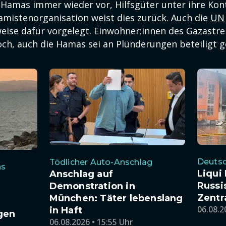
r Hamas immer wieder vor, Hilfsgüter unter ihre Kont
lamistenorganisation weist dies zurück. Auch die
UN
eise dafür vorgelegt. Einwohner:innen des Gazastre
och, auch die Hamas sei an Plünderungen beteiligt 
Deutsc
Tödlicher Auto-Anschlag
ns
Liqui
Anschlag auf
Russi
Demonstration in
Zentr
München: Täter lebenslang
06.08.2
in Haft
gen
06.08.2026 • 15:55 Uhr