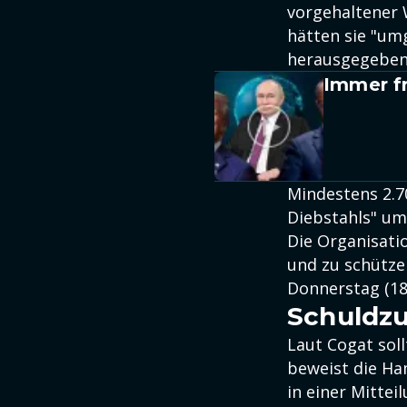
vorgehaltener 
hätten sie "umg
herausgegeben
Immer fr
Mindestens 2.7
Diebstahls" um
Die Organisatio
und zu schütze
Donnerstag (18
Schuldz
Laut Cogat sol
beweist die Ha
in einer Mitteil