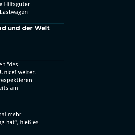
e Hilfsgüter
e Lastwagen
nd und der Welt
en "des
Unicef weiter.
 respektieren
eits am
mal mehr
g hat", hieß es