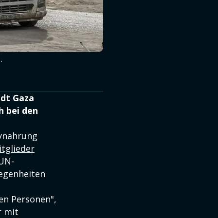
.
adt Gaza
h bei den
bynahrung
tglieder
 UN-
legenheiten
ten Personen",
r mit