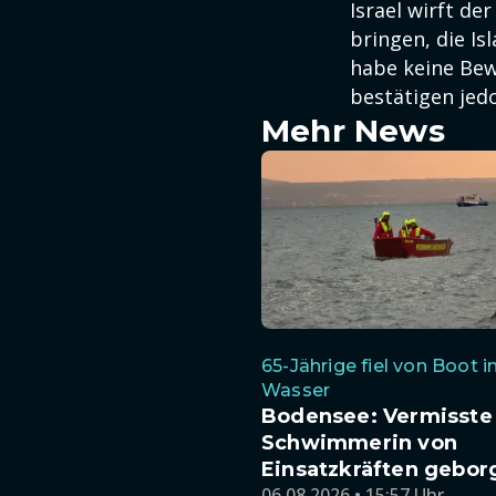
Israel wirft de
bringen, die Is
habe keine Bew
bestätigen jed
Mehr News
65-Jährige fiel von Boot i
Wasser
Bodensee: Vermisste
Schwimmerin von
Einsatzkräften gebor
06.08.2026 • 15:57 Uhr