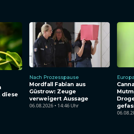
Nach Prozesspause
Europa
Mordfall Fabian aus
Canna
h
Güstrow: Zeuge
Mutma
 diese
verweigert Aussage
Droge
06.08.2026 • 14:46 Uhr
gefas
06.08.2