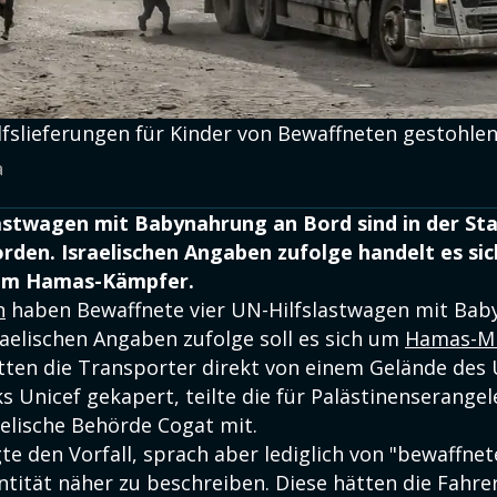
lfslieferungen für Kinder von Bewaffneten gestohlen
a
astwagen mit Babynahrung an Bord sind in der St
den. Israelischen Angaben zufolge handelt es sic
um Hamas-Kämpfer.
n
haben Bewaffnete vier UN-Hilfslastwagen mit Ba
raelischen Angaben zufolge soll es sich um
Hamas-Mi
ätten die Transporter direkt von einem Gelände des
s Unicef gekapert, teilte die für Palästinenserange
aelische Behörde Cogat mit.
te den Vorfall, sprach aber lediglich von "bewaffne
ntität näher zu beschreiben. Diese hätten die Fahre