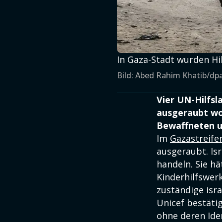
In Gaza-Stadt wurden Hi
Bild: Abed Rahim Khatib/dp
Vier UN-Hilfsl
ausgeraubt wor
Bewaffneten 
Im
Gazastreife
ausgeraubt. Is
handeln. Sie h
Kinderhilfswerk
zuständige isr
Unicef bestätig
ohne deren Ide