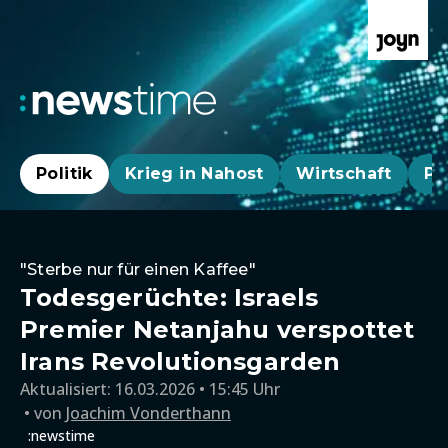
Politik
Krieg in Nahost
Wirtschaft
Pa
"Sterbe nur für einen Kaffee"
Todesgerüchte: Israels
Premier Netanjahu verspottet
Irans Revolutionsgarden
Aktualisiert:
16.03.2026 • 15:45 Uhr
von
Joachim Vonderthann
:newstime