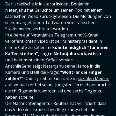
Der israelische Ministerpräsident
Benjamin
Netanjahu
hat Gerüchte um seinen Tod mit einem
satirischen Video zurückgewiesen. Die Meldungen von
seinem angeblichen Tod waren von iranischen
Staatsmedien verbreitet worden.
In einem auf Netanjahus Telegram-und X-Kanal
veröffentlichten Video ist der Ministerpräsident in
einem Café zu sehen.
Er könnte lediglich "für einen
Kaffee sterben", sagte Netanjahu sarkastisch
–
und bekommt einen Kaffee serviert.
Anschließend zeigt Netanjahu seine Hände in die
Kamera und stellt die Frage:
"Wollt ihr die Finger
zählen?"
Damit greift er Gerüchte in
sozialen Medien
auf, wonach er bei seiner jüngsten Fernsehansprache
durch
KI
generiert worden sei und sechs Finger zu
haben scheine.
Die Nachrichtenagentur Reuters hat verifiziert, dass
das Video des israelischen Regierungschefs am
Sonntag (15. März) tatsächlich in einem bestimmten