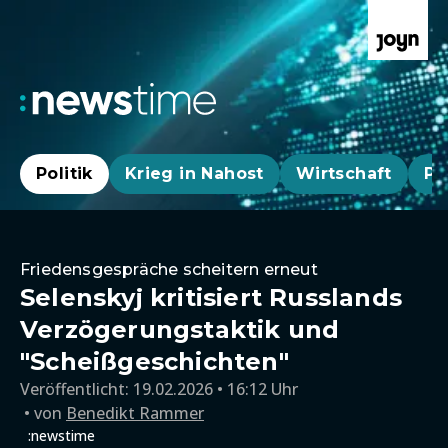
Politik
Krieg in Nahost
Wirtschaft
Pa
Friedensgespräche scheitern erneut
Selenskyj kritisiert Russlands
Verzögerungstaktik und
"Scheißgeschichten"
Veröffentlicht:
19.02.2026 • 16:12 Uhr
von
Benedikt Rammer
:newstime