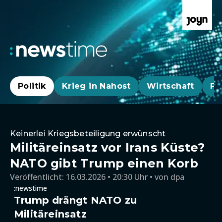
Politik
Krieg in Nahost
Wirtschaft
Pa
Keinerlei Kriegsbeteiligung erwünscht
Militäreinsatz vor Irans Küste?
NATO gibt Trump einen Korb
Veröffentlicht:
16.03.2026 • 20:30 Uhr
von
dpa
:newstime
Trump drängt NATO zu
Militäreinsatz