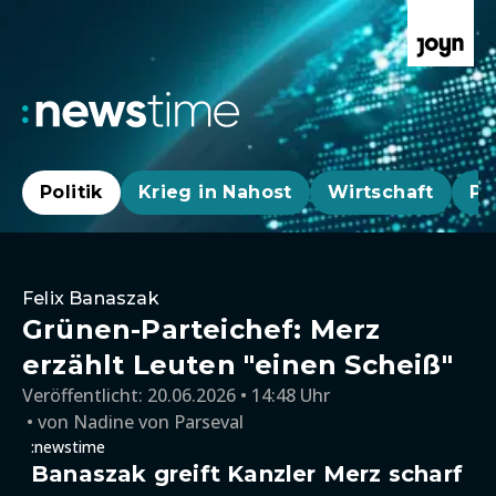
Politik
Krieg in Nahost
Wirtschaft
Pa
Felix Banaszak
Grünen-Parteichef: Merz
erzählt Leuten "einen Scheiß"
Veröffentlicht:
20.06.2026 • 14:48 Uhr
von
Nadine von Parseval
:newstime
Banaszak greift Kanzler Merz scharf