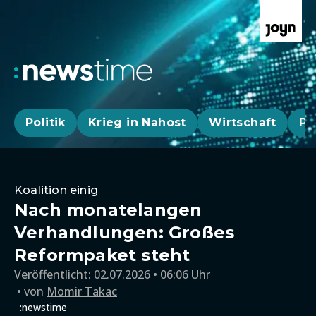
Politik
Krieg in Nahost
Wirtschaft
Pa
Koalition einig
Nach monatelangen
Verhandlungen: Großes
Reformpaket steht
Veröffentlicht:
02.07.2026 • 06:06 Uhr
von
Momir Takac
:newstime