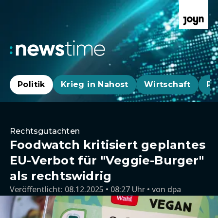
Politik
Krieg in Nahost
Wirtschaft
Pa
Rechtsgutachten
Foodwatch kritisiert geplantes
EU-Verbot für "Veggie-Burger"
als rechtswidrig
Veröffentlicht:
08.12.2025 • 08:27 Uhr
von
dpa