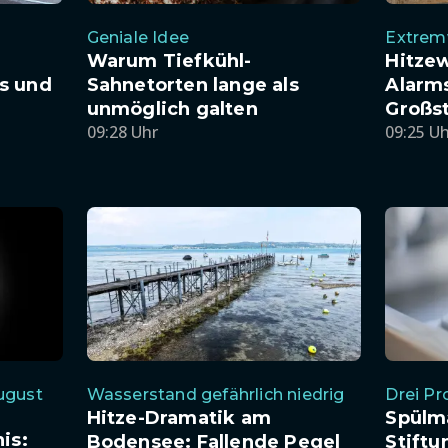
Geniale Idee
Extrem
Warum Tiefkühl-
Hitzew
s und
Sahnetorten lange als
Alarms
unmöglich galten
Großs
09:28 Uhr
09:25 U
ugust
Wasserstand gefährlich niedrig
Drei P
Hitze-Dramatik am
Spülm
is:
Bodensee: Fallende Pegel
Stiftu