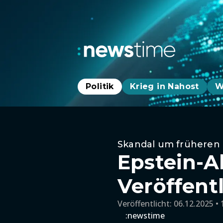
Politik
Krieg in Nahost
W
Skandal um früheren
Epstein-A
Veröffent
Veröffentlicht:
06.12.2025 • 
:newstime