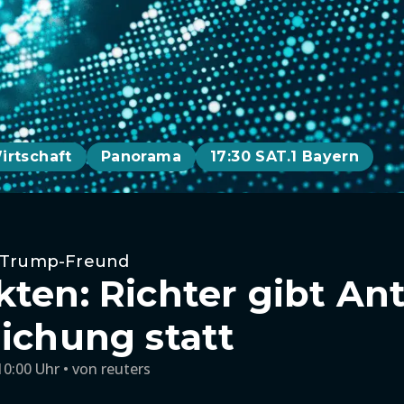
irtschaft
Panorama
17:30 SAT.1 Bayern
 Trump-Freund
kten: Richter gibt An
lichung statt
10:00 Uhr
von
reuters