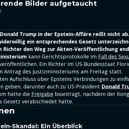
örende Bilder aufgetaucht
2
Donald Trump in der Epstein-Affäre reißt nicht a
iderwillig ein entsprechendes Gesetz unterzeichn
 Richter den Weg zur Akten-Veröffentlichung endg
inisterium
kann Gerichtsprotokolle im
Fall des Sex
veröffentlichen. Ein Richter im US-Bundesstaat Flor
 Antrag des Justizministeriums am Freitag statt.
ten Aufschluss über Epsteins Verbindungen zu einfl
en geben, darunter auch zu US-Präsident
Donald Tr
ium hatte die
Freigabe
beantragt, nachdem der Kong
 Gesetz verabschiedet hatte.
men
ein-Skandal: Ein Überblick