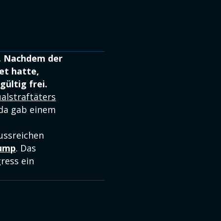
b. Nachdem der
et hatte,
ültig frei.
ualstraftäters
ida gab einem
ussreichen
ump
. Das
ress ein