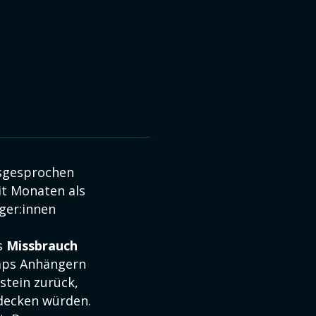
usgesprochen
it Monaten als
ger:innen
s
Missbrauch
mps Anhängern
stein zurück,
decken würden.