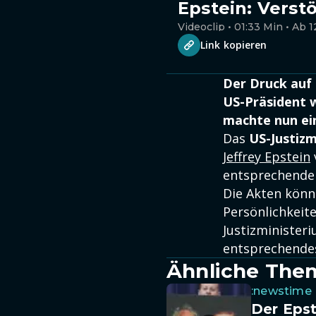
Epstein: Verst
Videoclip • 01:33 Min • Ab 1
Link kopieren
Der Druck auf 
US-Präsident w
machte nun ein
Das
US-Justizm
Jeffrey Epstein
entsprechenden
Die Akten könn
Persönlichkeit
Justizminister
entsprechendes
Ähnliche The
:newstime
Der Epst