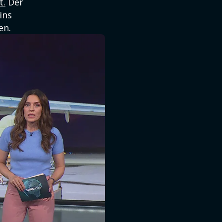
t.
Der
ins
en.