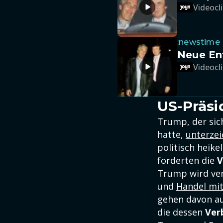
Videocli
:newstime
Neue Ent
Videocli
US-Präsi
Trump, der sic
hatte,
unterzei
politisch heik
forderten die
V
Trump wird ver
und
Handel mi
gehen davon au
die dessen
Ver