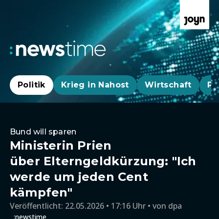
Politik
Krieg in Nahost
Wirtschaft
Pa
Bund will sparen
Ministerin Prien
über Elterngeldkürzung: "Ich
werde um jeden Cent
kämpfen"
Veröffentlicht:
22.05.2026 • 17:16 Uhr
von
dpa
:newstime