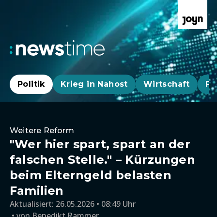
Politik
Krieg in Nahost
Wirtschaft
Pa
Weitere Reform
"Wer hier spart, spart an der
falschen Stelle." – Kürzungen
beim Elterngeld belasten
Familien
Aktualisiert:
26.05.2026 • 08:49 Uhr
von
Benedikt Rammer