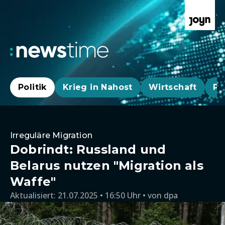
Politik
Krieg in Nahost
Wirtschaft
Pa
Irreguläre Migration
Dobrindt: Russland und
Belarus nutzen "Migration als
Waffe"
Aktualisiert:
21.07.2025 • 16:50 Uhr
von
dpa