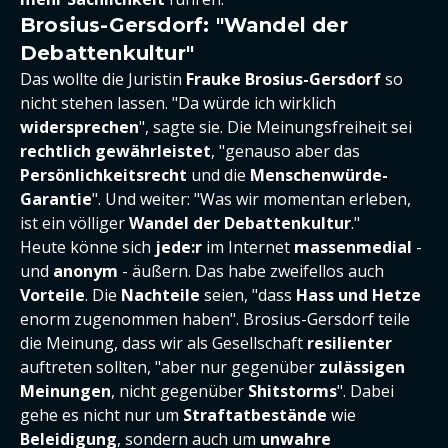
Brosius-Gersdorf: "Wandel der
Debattenkultur"
Das wollte die Juristin
Frauke Brosius-Gersdorf
so
nicht stehen lassen. "Da würde ich wirklich
widersprechen
", sagte sie. Die Meinungsfreiheit sei
rechtlich gewährleistet
, "genauso aber das
Persönlichkeitsrecht
und die
Menschenwürde-
Garantie
". Und weiter: "Was wir momentan erleben,
ist ein völliger
Wandel der Debattenkultur
."
Heute könne sich
j
ede:r
im Internet
massenmedial
-
und
anonym
- äußern. Das habe zweifellos auch
Vorteile
. Die
Nachteile
seien, "dass
Hass und Hetze
enorm zugenommen haben". Brosius-Gersdorf teile
die Meinung, dass wir als Gesellschaft
resilienter
auftreten sollten, "aber nur gegenüber
zulässigen
Meinungen
, nicht gegenüber
Shitstorms
". Dabei
gehe es nicht nur um
Straftatbestände
wie
Beleidigung
, sondern auch um
unwahre