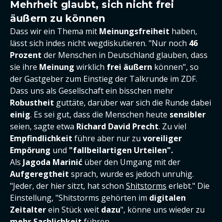
Mehrheit glaubt, sich nicht frei
äußern zu können
Dass wir ein Thema mit
Meinungsfreiheit
haben,
lässt sich indes nicht wegdiskutieren. "Nur noch
46
Prozent
der Menschen in Deutschland glauben, dass
sie ihre
Meinung
wirklich
frei äußern
können", so
der Gastgeber zum Einstieg der Talkrunde im ZDF.
Dass uns als Gesellschaft ein bisschen mehr
Robustheit
guttäte, darüber war sich die Runde dabei
einig
. Es sei gut, dass die Menschen heute
sensibler
seien, sagte etwa
Richard David Precht
. Zu viel
Empfindlichkeit
führe aber nur zu
voreiliger
Empörung
und
"fallbeilartigen Urteilen".
Als
Jagoda Marinić
über den Umgang mit der
Aufgeregtheit
sprach, wurde es jedoch unruhig.
"Jeder, der hier sitzt, hat schon
Shitstorms
erlebt." Die
Einstellung, "Shitstorms gehörten im
digitalen
Zeitalter
ein Stück weit
dazu
", könne uns wieder zu
mehr Sachlichkeit
führen.