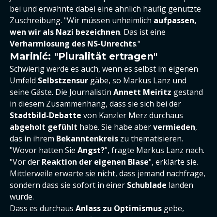
bei und erwähnte dabei eine ähnlich häufig genutzte
Zuschreibung. "Wir müssen unheimlich
aufpassen,
wen wir als Nazi bezeichnen
. Das ist eine
Verharmlosung
des NS-Unrechts
."
Marinić: "Pluralität ertragen"
Schwierig werde es auch, wenn es selbst im eigenen
Umfeld
Selbstzensur
gäbe, so Markus Lanz und
seine Gäste. Die Journalistin
Annett Meiritz
gestand
in diesem Zusammenhang, dass sie sich bei der
Stadtbild-Debatte
von Kanzler Merz durchaus
abgeholt gefühlt
habe. Sie habe aber
vermieden
,
das in ihrem
Bekanntenkreis
zu thematisieren.
"Wovor hatten Sie
Angst?
", fragte Markus Lanz nach.
"Vor der
Reaktion der eigenen Blase
", erklärte sie.
Mittlerweile erwarte sie nicht, dass jemand nachfrage,
sondern dass sie sofort in einer
Schublade
landen
würde.
Dass es durchaus
Anlass zu Optimismus
gebe,