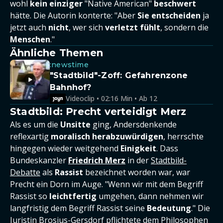
wohl
kein einziger
"Native American"
beschwert
hätte. Die Autorin konterte: "Aber
Sie entscheiden
ja
jetzt auch
nicht
, wer sich
verletzt fühlt
, sondern die
Menschen
."
Ähnliche Themen
:newstime
"Stadtbild"-Zoff: Gefahrenzone
Bahnhof?
Videoclip • 02:16 Min • Ab 12
Stadtbild: Precht verteidigt Merz
Als es um die
Unsitte
ging, Andersdenkende
reflexartig
moralisch herabzuwürdigen
, herrschte
hingegen wieder weitgehend
Einigkeit
. Dass
Bundeskanzler
Friedrich Merz
in der
Stadtbild-
Debatte
als
Rassist
bezeichnet worden war, war
Precht ein Dorn im Auge. "Wenn wir mit dem Begriff
Rassist so
leichtfertig
umgehen, dann nehmen wir
langfristig dem Begriff Rassist seine
Bedeutung
." Die
Juristin Brosius-Gersdorf pflichtete dem Philosophen