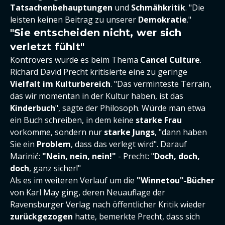
Tatsachenbehauptungen
und
Schmähkritik
. "Die
leisten keinen Beitrag zu unserer
Demokratie
."
"Sie entscheiden nicht, wer sich
verletzt fühlt"
Kontrovers wurde es beim Thema
Cancel Culture
.
Richard David Precht kritisierte eine zu geringe
Vielfalt im Kulturbereich
. "Das verminteste Terrain,
das wir momentan in der Kultur haben, ist das
Kinderbuch
", sagte der Philosoph. Würde man etwa
ein Buch schreiben, in dem keine
starke Frau
vorkomme, sondern nur
starke Jungs
, "dann haben
Sie ein
Problem
, dass das verlegt wird". Darauf
Marinić:
"Nein, nein, nein!"
- Precht: "
Doch, doch,
doch
, ganz sicher!"
Als es im weiteren Verlauf um die
"Winnetou"-Bücher
von Karl May ging, deren Neuauflage der
Ravensburger Verlag nach öffentlicher Kritik wieder
zurückgezogen
hatte, bemerkte Precht, dass sich