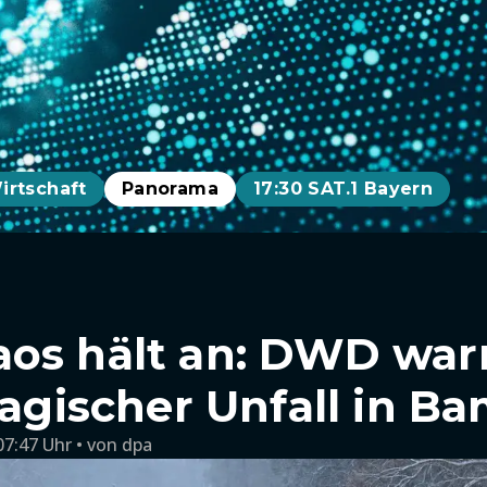
irtschaft
Panorama
17:30 SAT.1 Bayern
os hält an: DWD war
Tragischer Unfall in B
07:47 Uhr
von
dpa