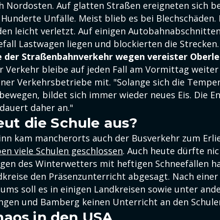
 Nordosten. Auf glatten Straßen ereigneten sich be
underte Unfälle. Meist blieb es bei Blechschäden.
n leicht verletzt. Auf einigen Autobahnabschnitte
fall Lastwagen liegen und blockierten die Strecken.
de der Straßenbahnverkehr wegen vereister Oberl
 Verkehr bleibe auf jeden Fall am Vormittag weiter 
rliner Verkehrsbetriebe mit. "Solange sich die Temp
 bewegen, bildet sich immer wieder neues Eis. Die E
dauert daher an."
neut die Schule aus?
nn kam mancherorts auch der Busverkehr zum Erlie
en viele Schulen geschlossen
. Auch heute dürfte nic
egen des Winterwetters mit heftigen Schneefällen 
dkreise den Präsenzunterricht abgesagt. Nach einer 
iums soll es in einigen Landkreisen sowie unter and
ngen und Bamberg keinen Unterricht an den Schule
aos in den USA