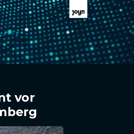
nt vor
amberg