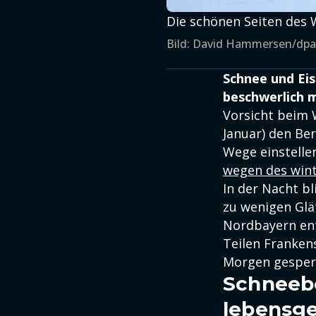
Die schönen Seiten des W
Bild: David Hammersen/dpa
Schnee und Eis
beschwerlich ma
Vorsicht beim 
Januar) den Be
Wege einstelle
wegen des wint
In der Nacht b
zu wenigen Glät
Nordbayern ents
Teilen Franken
Morgen gesper
Schneebe
lebensge