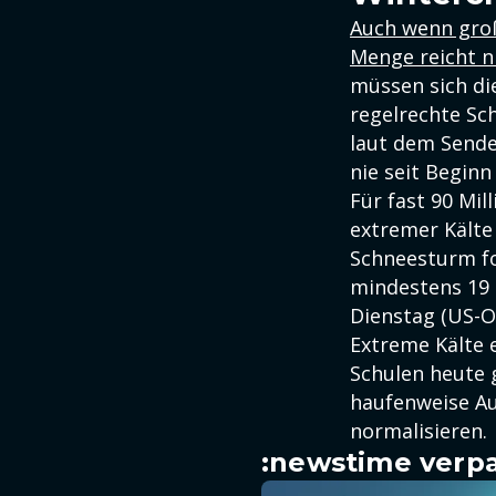
Auch wenn groß
Menge reicht n
müssen sich d
regelrechte Sc
laut dem Sende
nie seit Begin
Für fast 90 Mi
extremer Kälte
Schneesturm fo
mindestens 19 
Dienstag (US-O
Extreme Kälte 
Schulen heute 
haufenweise Au
normalisieren.
:newstime verpa