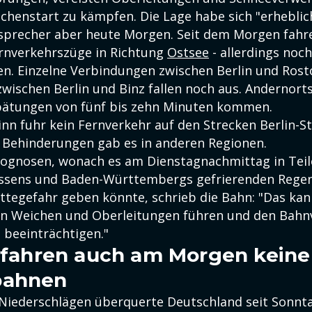
chenstart zu kämpfen. Die Lage habe sich "erheblic
nsprecher aber heute Morgen. Seit dem Morgen fah
rnverkehrszüge in Richtung
Ostsee
- allerdings noc
n. Einzelne Verbindungen zwischen Berlin und Rost
zwischen Berlin und Binz fallen noch aus. Andernort
pätungen von fünf bis zehn Minuten kommen.
n fuhr kein Fernverkehr auf den Strecken Berlin-S
. Behinderungen gab es in anderen Regionen.
Prognosen, wonach es am Dienstagnachmittag in Tei
essens und Baden-Württembergs gefrierenden Rege
ättegefahr geben könnte, schrieb die Bahn: "Das kan
on Weichen und Oberleitungen führen und den Bahn
beeinträchtigen."
n fahren auch am Morgen keine
bahnen
 Niederschlägen überquerte Deutschland seit Sonn