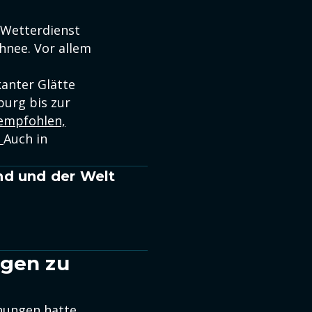
e Wetterdienst
hnee. Vor allem
anter Glätte
burg bis zur
empfohlen,
.
Auch in
nd und der Welt
ngen zu
hungen hatte