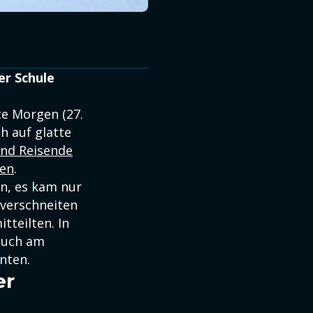
er Schule
e Morgen (27.
h auf glatte
und Reisende
len
.
en, es kam nur
 verschneiten
tteilten. In
 auch am
nten.
er