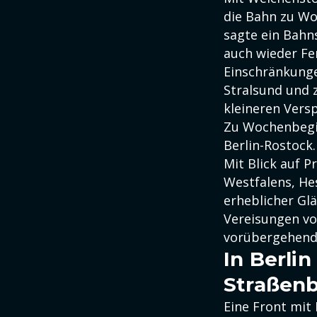
die Bahn zu Wo
sagte ein Bah
auch wieder Fe
Einschränkunge
Stralsund und 
kleineren Vers
Zu Wochenbegin
Berlin-Rostock
Mit Blick auf 
Westfalens, H
erheblicher Gl
Vereisungen v
vorübergehend 
In Berli
Straßen
Eine Front mit