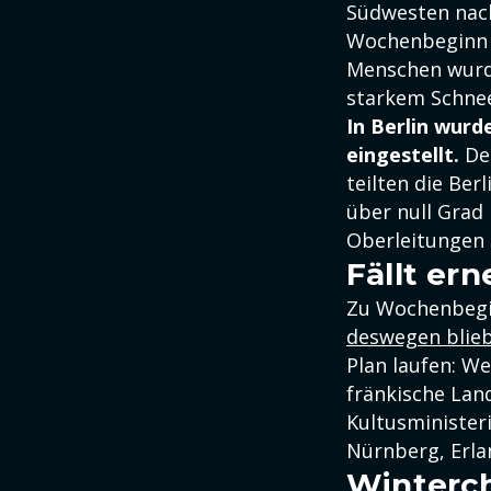
Südwesten nach
Wochenbeginn H
Menschen wurde
starkem Schnee
In Berlin wur
eingestellt.
Der
teilten die Be
über null Grad
Oberleitungen 
Fällt er
Zu Wochenbegi
deswegen blieb
Plan laufen: W
fränkische Lan
Kultusminister
Nürnberg, Erla
Winterch