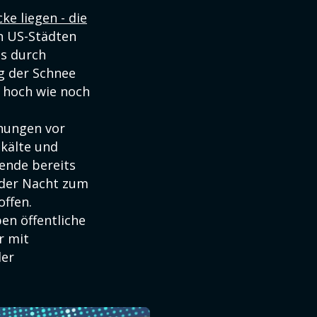
e liegen - die
en US-Städten
s durch
g der Schnee
 hoch wie noch
nungen vor
skälte und
ende bereits
 der Nacht zum
offen.
en öffentliche
r mit
der