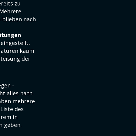
reits zu
 Mehrere
n blieben nach
eitungen
eingestellt,
eraturen kaum
nteisung der
gen -
ht alles nach
haben mehrere
Liste des
erem in
n geben.