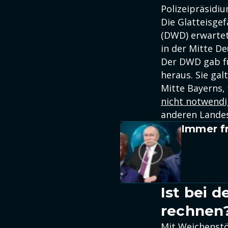
Polizeipräsidi
Die Glatteisgef
(DWD) erwartet
in der Mitte D
Der DWD gab fü
heraus. Sie ga
Mitte Bayerns,
nicht notwendi
anderen Landes
Immer fr
Ist bei 
rechnen
Mit Weichenst