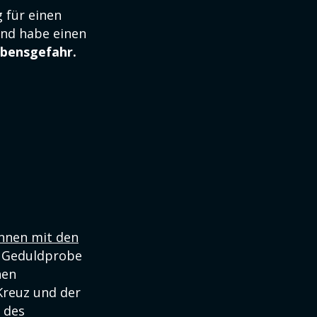
 für einen
und habe einen
bensgefahr.
innen mit den
e Geduldprobe
hen
Kreuz und der
 des