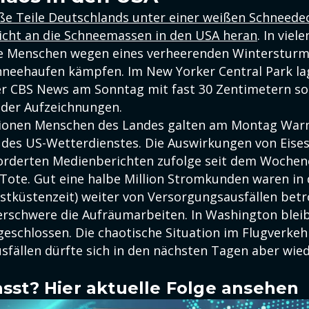
e Teile Deutschlands unter einer weißen Schneedeck
icht an die Schneemassen in den USA heran
. In viel
ie Menschen wegen eines verheerenden Wintersturm
hneehaufen kämpfen. Im New Yorker Central Park la
r CBS News am Sonntag mit fast 30 Zentimetern so
n der Aufzeichnungen.
llionen Menschen des Landes galten am Montag War
 des US-Wetterdienstes. Die Auswirkungen von Eise
rderten Medienberichten zufolge seit dem Wochen
Tote. Gut eine halbe Million Stromkunden waren in
stküstenzeit) weiter von Versorgungsausfällen betr
erschwere die Aufräumarbeiten. In Washington bleib
geschlossen. Die chaotische Situation im Flugverkeh
sfällen dürfte sich in den nächsten Tagen aber wie
sst? Hier aktuelle Folge ansehen