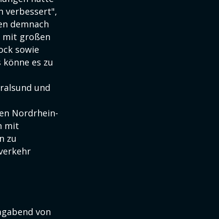
h verbessert",
ren demnach
h mit großen
ock sowie
s könne es zu
tralsund und
len Nordrhein-
n mit
n zu
verkehr
tagabend von