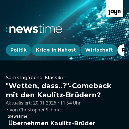
Politik
Krieg in Nahost
Wirtschaft
Pa
Samstagabend-Klassiker
"Wetten, dass..?"-Comeback
mit den Kaulitz-Brüdern?
Aktualisiert:
20.01.2026 • 11:54 Uhr
von
Christopher Schmitt
:newstime
Übernehmen Kaulitz-Brüder