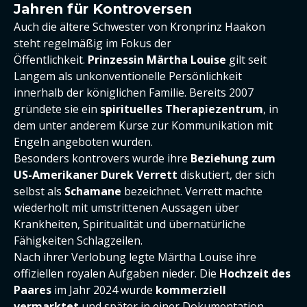
Jahren für Kontroversen
Auch die ältere Schwester von Kronprinz Haakon
steht regelmäßig im Fokus der
Öffentlichkeit.
Prinzessin Märtha Louise
gilt seit
Langem als unkonventionelle Persönlichkeit
innerhalb der königlichen Familie. Bereits 2007
gründete sie ein
spirituelles Therapiezentrum
, in
dem unter anderem Kurse zur Kommunikation mit
Engeln angeboten wurden.
Besonders kontrovers wurde ihre
Beziehung zum
US-Amerikaner Durek Verrett
diskutiert, der sich
selbst als
Schamane
bezeichnet. Verrett machte
wiederholt mit umstrittenen Aussagen über
Krankheiten, Spiritualität und übernatürliche
Fähigkeiten Schlagzeilen.
Nach ihrer Verlobung legte Märtha Louise ihre
offiziellen royalen Aufgaben nieder. Die
Hochzeit des
Paares
im Jahr 2024 wurde
kommerziell
vermarktet
und später in einer Dokumentation