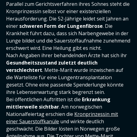
Parallel zum Gerichtsverfahren ihres Sohnes steht die
Kronprinzessin selbst vor einer existenziellen
Herausforderung. Die 52-Jährige leidet seit Jahren an
einer
schweren Form der Lungenfibrose
. Die
Krankheit führt dazu, dass sich Narbengewebe in der
Lunge bildet und die Sauerstoffaufnahme zunehmend
erschwert wird. Eine Heilung gibt es nicht.
Nach Angaben ihrer behandelnden Ärzte hat sich ihr
Gesundheitszustand zuletzt deutlich
verschlechtert
. Mette-Marit wurde inzwischen auf
die Warteliste für eine Lungentransplantation
gesetzt. Ohne eine passende Spenderlunge könnte
ihre Lebenserwartung stark begrenzt sein.
Bei öffentlichen Auftritten ist die
Erkrankung
mittlerweile sichtbar
. Am norwegischen
Nationalfeiertag erschien die
Kronprinzessin mit
einer Sauerstoffkanüle
und wirkte deutlich
geschwächt. Die Bilder lösten in Norwegen große
Anteilnahme aus. Die
Tochter von Mette-Marit