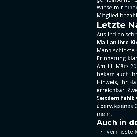
Wiese mit eine
Mitglied bezahl
Letzte N
Aus Indien sch
Mail an ihre Ki
Mann schickte 
Erinnerung klan
Am 11. März 201
bekam auch ihr
Hinweis, ihr Ha
erreichbar. Zw
S
eitdem fehlt 
überwiesenes G
mehr.
Auch in d
Vermisste M