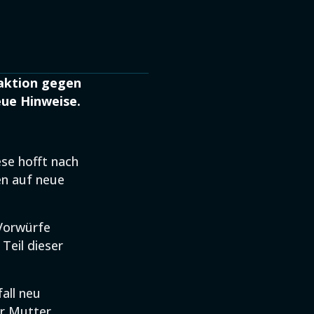
iaktion gegen
eue Hinweise.
se hofft nach
en auf neue
Vorwürfe
 Teil dieser
all neu
er Mutter