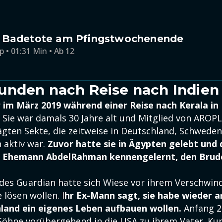
 Badetote am Pfingstwochenende
p • 01:31 Min • Ab 12
nden nach Reise nach Indien
 im März 2019 während einer Reise nach Kerala in 
. Sie war damals 30 Jahre alt und Mitglied von AROPL
ägten Sekte, die zeitweise in Deutschland, Schweden
 aktiv war.
Zuvor hatte sie in Ägypten gelebt und 
n Ehemann AbdelRahman kennengelernt, den Brude
es Guardian hatte sich Wiese vor ihrem Verschwin
lösen wollen. I
hr Ex-Mann sagt, sie habe wieder a
hland ein eigenes Leben aufbauen wollen.
Anfang 2
hne vorübergehend in die USA zu ihrem Vater. Kurz