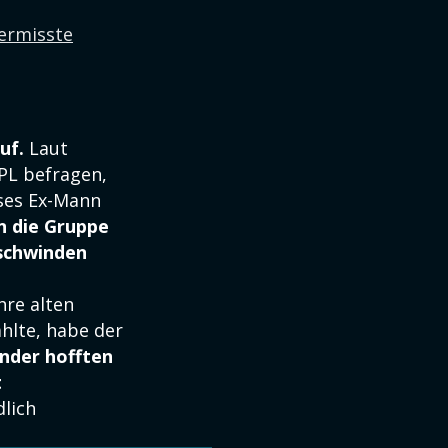
ermisste
uf.
Laut
PL befragen,
ses Ex-Mann
 die Gruppe
rschwinden
hre alten
hlte, habe der
inder hofften
t
dlich