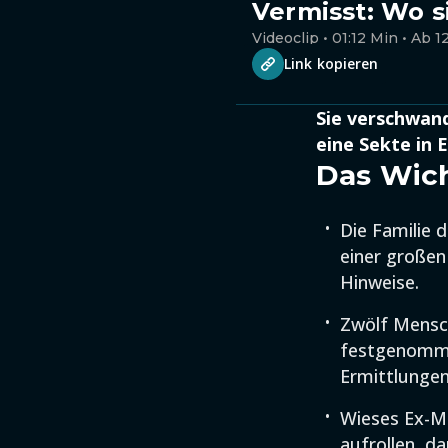
Vermisst: Wo s
Videoclip • 01:12 Min • Ab 1
Link kopieren
Sie verschwand
eine Sekte in 
Das Wich
Die Familie 
einer großen
Hinweise.
Zwölf Mensc
festgenommen,
Ermittlungen
Wieses Ex-Ma
aufrollen, d