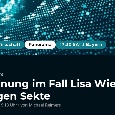
irtschaft
Panorama
17:30 SAT.1 Bayern
19
nung im Fall Lisa Wi
gen Sekte
19:13 Uhr
von
Michael Reimers