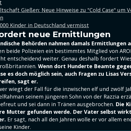
t
ltschaft Gießen: Neue Hinweise zu "Cold Case" um V
en
.000 Kinder in Deutschland vermisst
fordert neue Ermittlungen
indische Behörden nahmen damals Ermittlungen a
en beide Polizeien ein bestimmtes Mitglied von ARO
ht entscheidend weiter. Genau deshalb fordert Wie
Großbritannien.
Wenn dort Hunderte Beamte gegen
se es doch möglich sein, auch Fragen zu Lisas Ve
eifen, sagt er.
r wiegt der Fall für die inzwischen elf und zwölf Ja
delRahman seinem jüngeren Sohn von der Razzia erzä
gefreut und sei dann in Tränen ausgebrochen.
Die K
hre Mutter gefunden werde. Der Vater selbst wirk
er.
Er sagt, nach all den Jahren wolle er vor allem en
seine Kinder.