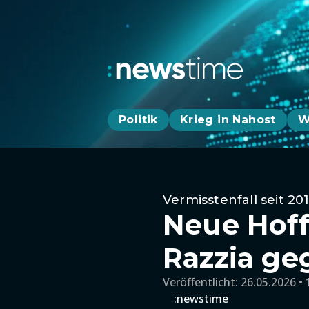
Politik
Krieg in Nahost
W
Vermisstenfall seit 20
Neue Hoff
Razzia ge
Veröffentlicht:
26.05.2026 • 
:newstime