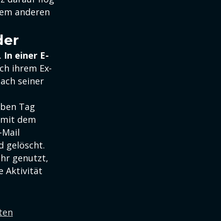
inem anderen
der
.
In einer E-
ch ihrem Ex-
ach seiner
elben Tag
 mit dem
-Mail
d gelöscht.
hr genutzt,
 Aktivität
ten