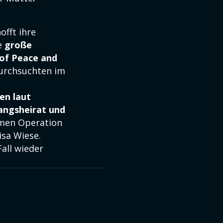
offt ihre
ne
große
 of Peace and
durchsuchten im
en laut
angsheirat und
men Operation
isa Wiese.
Fall wieder