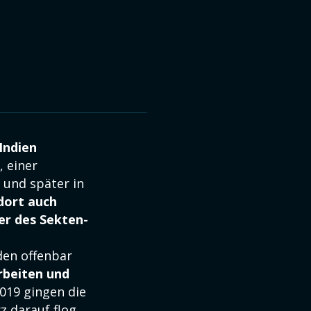
Indien
, einer
 und später in
dort auch
r des Sekten-
den offenbar
rbeiten und
019 gingen die
 darauf flog