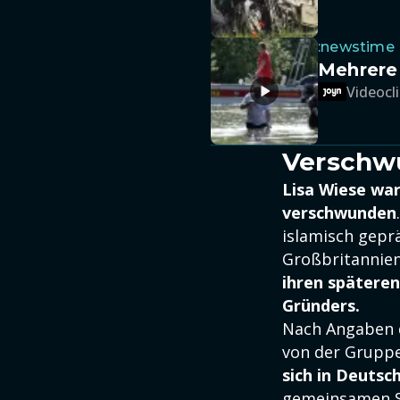
:newstime
Mehrere
Videocli
Verschwu
Lisa Wiese war
verschwunden
islamisch gepr
Großbritannien
ihren spätere
Gründers.
Nach Angaben d
von der Gruppe 
sich in Deutsc
gemeinsamen Sö