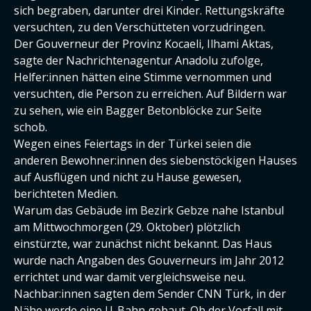
sich begraben, darunter drei Kinder. Rettungskräfte
versuchten, zu den Verschütteten vorzudringen.
Der Gouverneur der Provinz Kocaeli, Ilhami Aktas,
sagte der Nachrichtenagentur Anadolu zufolge,
Helfer:innen hätten eine Stimme vernommen und
versuchten, die Person zu erreichen. Auf Bildern war
zu sehen, wie ein Bagger Betonblöcke zur Seite
schob.
Wegen eines Feiertags in der Türkei seien die
anderen Bewohner:innen des siebenstöckigen Hauses
auf Ausflügen und nicht zu Hause gewesen,
berichteten Medien.
Warum das Gebäude im Bezirk Gebze nahe Istanbul
am Mittwochmorgen (29. Oktober) plötzlich
einstürzte, war zunächst nicht bekannt. Das Haus
wurde nach Angaben des Gouverneurs im Jahr 2012
errichtet und war damit vergleichsweise neu.
Nachbar:innen sagten dem Sender CNN Türk, in der
Nähe werde eine U-Bahn gebaut. Ob der Vorfall mit