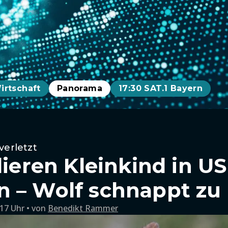
irtschaft
Panorama
17:30 SAT.1 Bayern
verletzt
lieren Kleinkind in U
 – Wolf schnappt zu
:17 Uhr
von
Benedikt Rammer