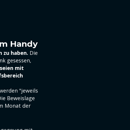
 am Handy
en zu haben.
Die
ank gesessen,
seien mit
fsbereich
werden "jeweils
Die Beweislage
em Monat der