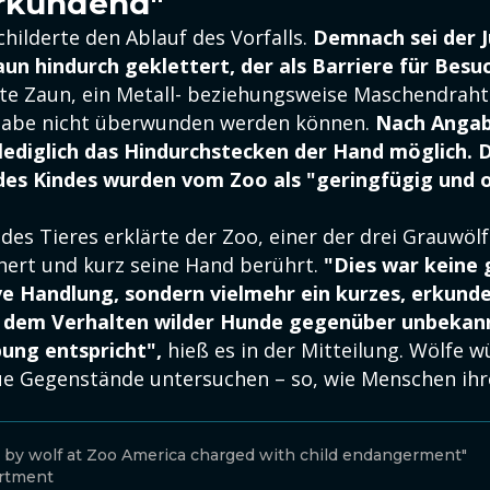
erkundend"
hilderte den Ablauf des Vorfalls.
Demnach sei der 
n hindurch geklettert, der als Barriere für Besu
te Zaun, ein Metall- beziehungsweise Maschendraht
habe nicht überwunden werden können.
Nach Angab
lediglich das Hindurchstecken der Hand möglich. 
es Kindes wurden vom Zoo als "geringfügig und o
es Tieres erklärte der Zoo, einer der drei Grauwölf
ert und kurz seine Hand berührt.
"Dies war keine
ve Handlung, sondern vielmehr ein kurzes, erkund
s dem Verhalten wilder Hunde gegenüber unbekan
ung entspricht",
hieß es in der Mitteilung. Wölfe 
e Gegenstände untersuchen – so, wie Menschen ih
t by wolf at Zoo America charged with child endangerment"
artment