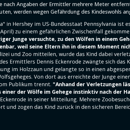
die nach Angaben der Ermittler mehrere Meter entfernt
uten, werden wegen Gefährdung des Kindeswohls ang
a" in Hershey im US-Bundesstaat Pennsylvania ist e
 April) zu einem gefährlichen Zwischenfall gekomme
iger Junge versuchte, zu den Wölfen in einem Ge
enbar, weil seine Eltern ihn in diesem Moment nich
izei und Zoo mitteilen, wurde das Kind dabei verletz
es Ermittlers Dennis Eckenrode zwängte sich das K
fnung im Holzzaun und gelangte so in einen abgesper
olfsgeheges. Von dort aus erreichte der Junge eine
vom Publikum trennt.
"Anhand der Verletzungen läs
 einer der Wölfe im Gehege instinktiv nach der H
e Eckenrode in seiner Mitteilung. Mehrere Zoobesuch
rt und zogen das Kind zurück in den sicheren Bereic