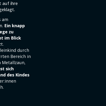
 auf ihre
eklagt.
s am
n.
Ein knapp
hege zu
t im Blick
t.
leinkind durch
rten Bereich in
n Metallzaun,
st sich
and des Kindes
er:innen
h.