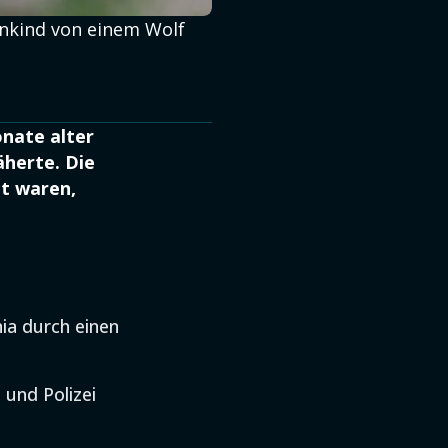
inkind von einem Wolf
onate alter
äherte. Die
gt waren,
ia durch einen
 und Polizei