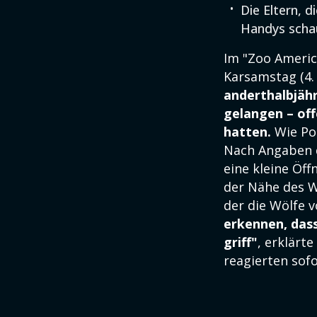
Die Eltern, 
Handys scha
Im "Zoo Americ
Karsamstag (4.
anderthalbjähr
gelangen – off
hatten.
Wie Pol
Nach Angaben d
eine kleine Öf
der Nähe des W
der die Wölfe 
erkennen, dass
griff"
, erklärt
reagierten sofo