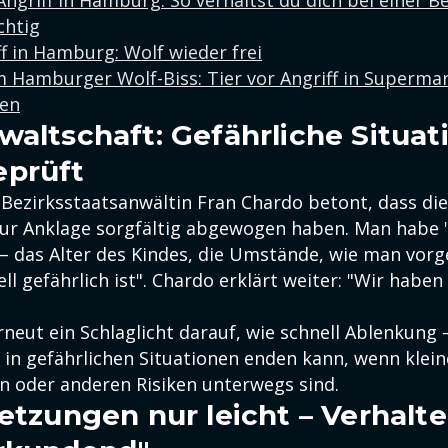
ngriff in Hamburg: So verhältst du dich bei einer 
chtig
f in Hamburg: Wolf wieder frei
 Hamburger Wolf-Biss: Tier vor Angriff in Superma
en
waltschaft: Gefährliche Situat
eprüft
 Bezirksstaatsanwältin Fran Chardo betont, dass di
ur Anklage sorgfältig abgewogen haben. Man habe "
 – das Alter des Kindes, die Umstände, wie man vor
ell gefährlich ist". Chardo erklärt weiter: "Wir habe
erneut ein Schlaglicht darauf, wie schnell Ablenkung
in gefährlichen Situationen enden kann, wenn kleine
n oder anderen Risiken unterwegs sind.
letzungen nur leicht – Verhalt