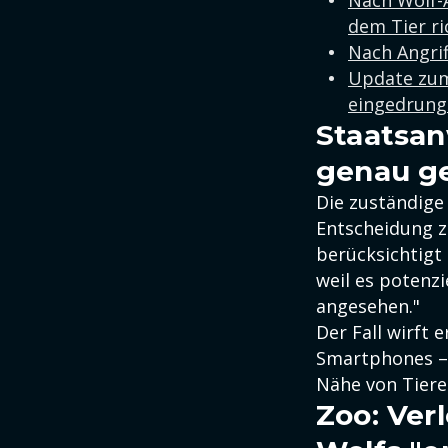
Nach Wolf-A
dem Tier ri
Nach Angrif
Update zum
eingedrung
Staatsan
genau g
Die zuständige
Entscheidung z
berücksichtigt
weil es potenzi
angesehen."
Der Fall wirft 
Smartphones – 
Nähe von Tiere
Zoo: Ver