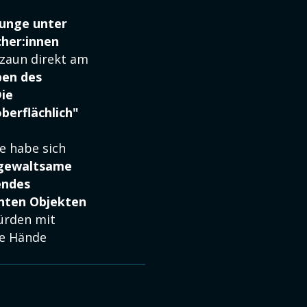
Junge unter
cher:innen
zaun direkt am
en des
Die
berflächlich"
e habe sich
 gewaltsame
endes
nten Objekten
würden mit
re Hände