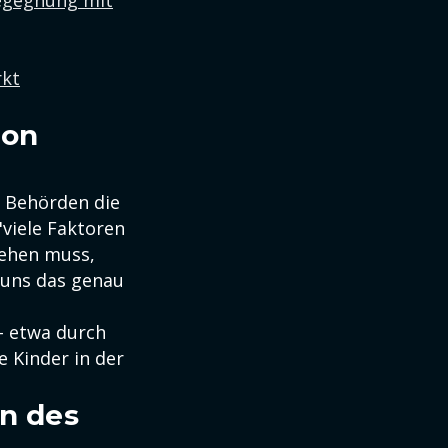
Begegnung mit
rkt
ion
e Behörden die
viele Faktoren
gehen muss,
n uns das genau
 – etwa durch
 Kinder in der
en des