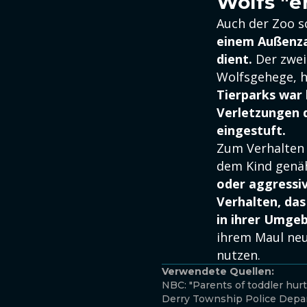
Wolfs "
Auch der Zoo sc
einem Außenzau
dient.
Der zwei
Wolfsgehege, 
Tierparks war 
Verletzungen d
eingestuft.
Zum Verhalten d
dem Kind genäh
oder aggressi
Verhalten, da
in ihrer Umgeb
ihrem Maul neu
nutzen.
Verwendete Quellen:
NBC: "Parents of toddler hur
Derry Township Police Dep