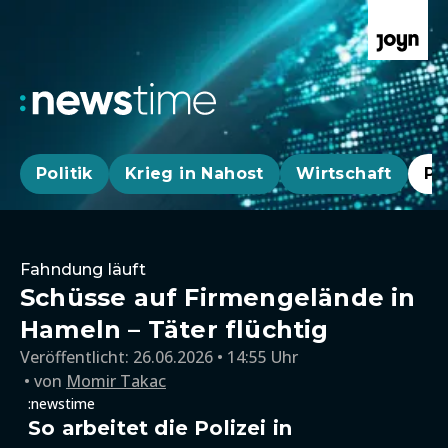
Politik
Krieg in Nahost
Wirtschaft
Pa
Fahndung läuft
Schüsse auf Firmengelände in
Hameln – Täter flüchtig
Veröffentlicht:
26.06.2026 • 14:55 Uhr
von
Momir Takac
:newstime
So arbeitet die Polizei in