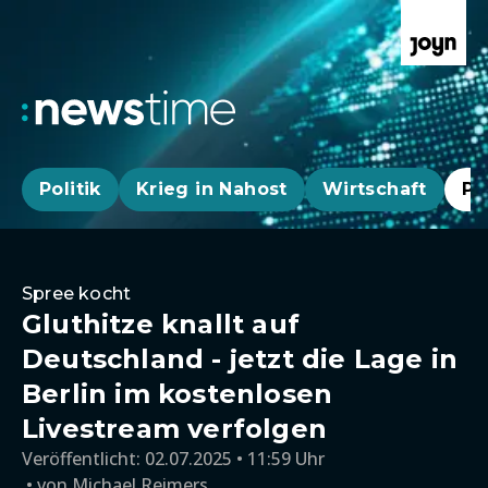
Politik
Krieg in Nahost
Wirtschaft
Pa
Spree kocht
Gluthitze knallt auf
Deutschland - jetzt die Lage in
Berlin im kostenlosen
Livestream verfolgen
Veröffentlicht:
02.07.2025 • 11:59 Uhr
von
Michael Reimers