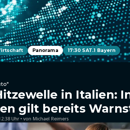
irtschaft
Panorama
17:30 SAT.1 Bayern
to"
tzewelle in Italien: I
en gilt bereits Warns
12:38 Uhr
von
Michael Reimers