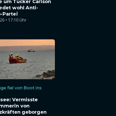
e um Tucker Carlson
edet wohl Anti-
-Partei
26 • 17:10 Uhr
ige fiel von Boot ins
see: Vermisste
mmerin von
tzkräften geborgen