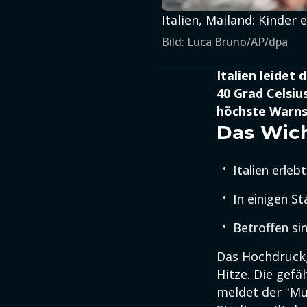
Italien, Mailand: Kinder 
Bild: Luca Bruno/AP/dpa
Italien leide
40 Grad Celsiu
höchste Warns
Das Wich
Italien erleb
In einigen S
Betroffen si
Das Hochdruckg
Hitze. Die gef
meldet der "Mün