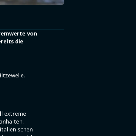
tremwerte von
reits die
Hitzewelle.
ll extreme
anhalten,
italienischen