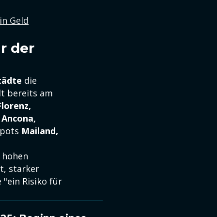
in Geld
r der
tädte
die
t bereits am
Florenz,
n
Ancona,
spots
Mailand,
r hohen
t, starker
"ein Risiko für