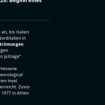
25: Beginn eines
an, bis Italien
orditalien in
strömungen
igen
n Julitage"
gemessene
eorological
hen Insel
erreicht. Zuvor
 1977 in Athen