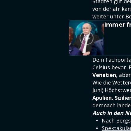
Städten gilt de
von der afrikan
weiter unter Be
Immer fr
Dem Fachportal
Celsius bevor.
Venetien
, abe
Wie die Wetter
Juni) Höchstwe
Apulien, Sizili
demnach landes
Auch in den N
Nach Bergst
Spektakulär