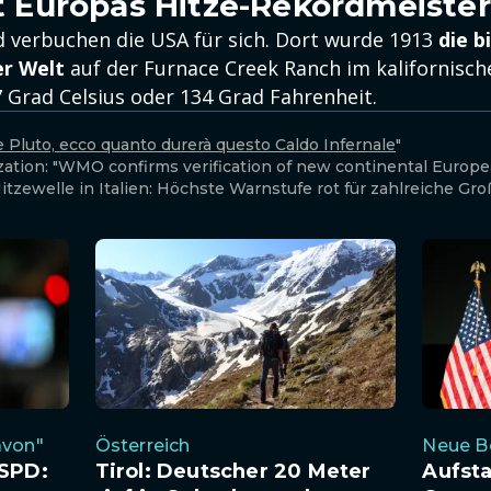
ist Europas Hitze-Rekordmeister
 verbuchen die USA für sich. Dort wurde 1913
die b
r Welt
auf der Furnace Creek Ranch im kalifornisch
,7 Grad Celsius oder 134 Grad Fahrenheit.
e Pluto, ecco quanto durerà questo Caldo Infernale
"
zation: "WMO confirms verification of new continental Europ
Hitzewelle in Italien: Höchste Warnstufe rot für zahlreiche Gr
avon"
Österreich
Neue 
 SPD:
Tirol: Deutscher 20 Meter
Aufsta