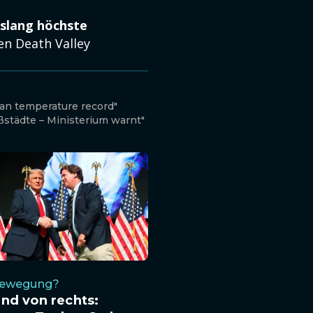
islang höchste
en Death Valley
ean temperature record"
oßstädte – Ministerium warnt"
Bewegung?
nd von rechts: