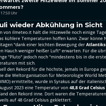
erwartet zweite Hitzewelle im Sommer 20
sommers?
 17:50 Uhr
Juli wieder Abkühlung in Sicht
von ilmeteo.it hält die Hitzewelle noch einige Tage 
as kühlere Temperaturen hoffen kann. Zwar könne N
nitagen "dank einer leichten Bewegung der
Atlantik
n Hauch weniger heißer Luft" erwarten. Für die übr
nge "Pluto" jedoch noch "mindestens bis in die erste
aturen mit sich.
tuell den Rekord für die höchste, jemals in Europa 
e die Weltorganisation für Meteorologie World Met
MO) ermittelte, wurde in Syrakus auf der italienisc
. August 2023 eine Temperatur von
48,8 Grad Celsius
land den Rekord inne. Dort waren die Temperaturen
weils auf 48 Grad Celsius geklettert.