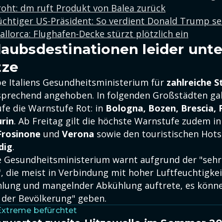
roht: dm ruft Produkt von Balea zurück
chtiger US-Präsident: So verdient Donald Trump se
llorca: Flughafen-Decke stürzt plötzlich ein
laubsdestinationen leider unte
tze
be Italiens Gesundheitsministerium für
zahlreiche S
prechend angehoben. In folgenden Großstädten gal
fe die Warnstufe Rot: in
Bologna, Bozen, Brescia, 
rin
. Ab Freitag gilt die höchste Warnstufe zudem i
Frosinone
und
Verona
sowie den touristischen Hot
dig
.
he Gesundheitsministerium warnt aufgrund der "seh
 die meist in Verbindung mit hoher Luftfeuchtigkei
lung und mangelnder Abkühlung auftrete, es könne 
 der Bevölkerung" geben.
Extreme befürchtet