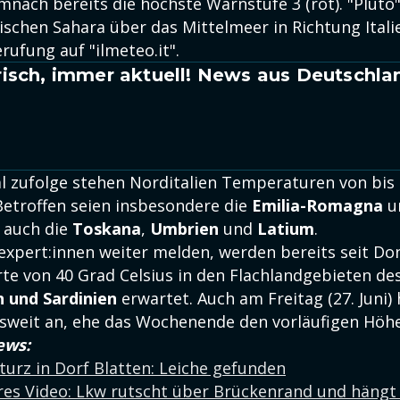
mnach bereits die höchste Warnstufe 3 (rot). "Pluto
ischen Sahara über das Mittelmeer in Richtung Italie
rufung auf "ilmeteo.it".
isch, immer aktuell! News aus Deutschla
 zufolge stehen Norditalien Temperaturen von bis 
 Betroffen seien insbesondere die
Emilia-Romagna
un
r auch die
Toskana
,
Umbrien
und
Latium
.
expert:innen weiter melden, werden bereits seit Don
rte von 40 Grad Celsius in den Flachlandgebieten de
en und Sardinien
erwartet. Auch am Freitag (27. Juni) 
weit an, ehe das Wochenende den vorläufigen Höhe
ews:
urz in Dorf Blatten: Leiche gefunden
es Video: Lkw rutscht über Brückenrand und hängt 