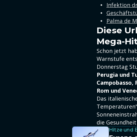
Infektion d
Geschäftstü
Palma de Ma
Diese Ur
Mega-Hi
Schon jetzt ha
Warnstufe ents
Donnerstag Stu
Perugia und Tu
Campobasso, 
Rom und Vene
Das italienisc
Temperaturen",
Sonneneinstrah
die Gesundheit
Hitze und 