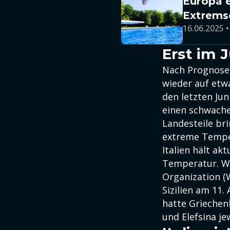
Europa 
Extrem
16.06.2025 •
Erst im 
Nach Prognosen 
wieder auf etw
den letzten Ju
einen schwache
Landesteile bri
extreme Temper
Italien hält ak
Temperatur. Wi
Organization (W
Sizilien am 11
hatte Griechen
und Elefsina je