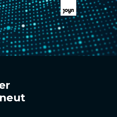
er
rneut