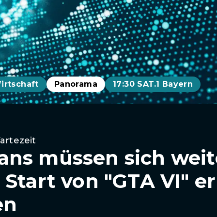
irtschaft
Panorama
17:30 SAT.1 Bayern
artezeit
ns müssen sich weit
 Start von "GTA VI" e
en