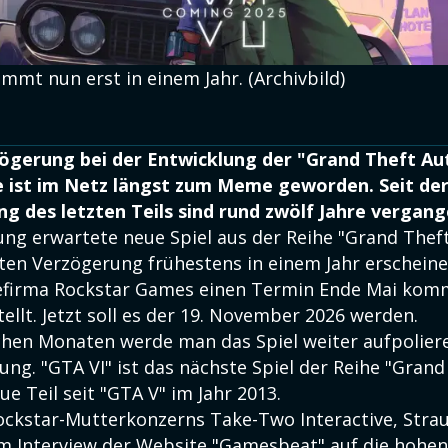
mmt nun erst in einem Jahr. (Archivbild)
zögerung bei der Entwicklung der "Grand Theft Au
e ist im Netz längst zum Meme geworden. Seit de
ng des letzten Teils sind rund zwölf Jahre vergang
ng erwartete neue Spiel aus der Reihe "Grand Theft
ten Verzögerung frühestens in einem Jahr erscheine
lefirma Rockstar Games einen Termin Ende Mai kom
tellt. Jetzt soll es der 19. November 2026 werden.
ichen Monaten werde man das Spiel weiter aufpolier
ng. "GTA VI" ist das nächste Spiel der Reihe "Grand
eue Teil seit "GTA V" im Jahr 2013.
ockstar-Mutterkonzerns Take-Two Interactive, Strau
em Interview der Website "Gamesbeat" auf die hohe