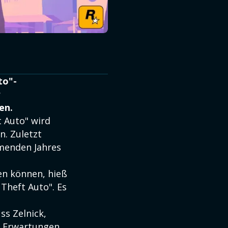
to"-
r
en.
 Auto" wird
n. Zuletzt
menden Jahres
en können, hieß
 Theft Auto". Es
ss Zelnick,
n Erwartungen