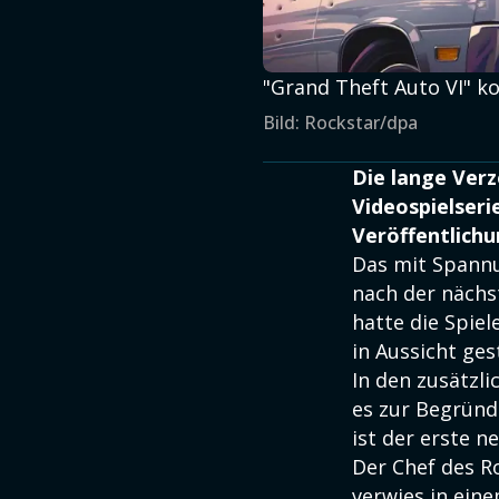
"Grand Theft Auto VI" ko
Bild: Rockstar/dpa
Die lange Ver
Videospielseri
Veröffentlichu
Das mit Spannu
nach der nächs
hatte die Spie
in Aussicht ges
In den zusätzl
es zur Begründu
ist der erste n
Der Chef des R
verwies in ein