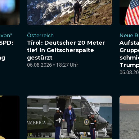
avon"
Österreich
Neue 
 SPD:
Tirol: Deutscher 20 Meter
Aufsta
tief in Geltscherspalte
Grupp
ng
gestürzt
schmi
06.08.2026 • 18:27 Uhr
Trump
06.08.20