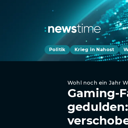
Politik
Krieg in Nahost
W
Wohl noch ein Jahr W
Gaming-Fa
gedulden:
verschob