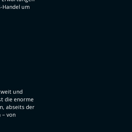
US-Handel um
tweit und
st die enorme
n, abseits der
 – von