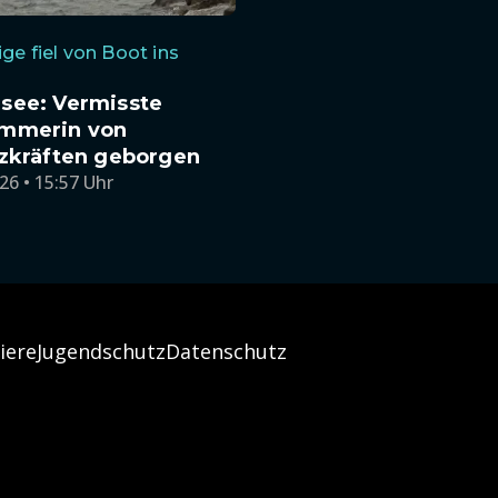
ige fiel von Boot ins
see: Vermisste
mmerin von
tzkräften geborgen
26 • 15:57 Uhr
iere
Jugendschutz
Datenschutz