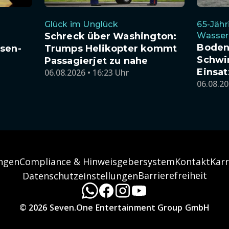
Glück im Unglück
65-Jähr
Schreck über Washington:
Wasser
Boden
sen-
Trumps Helikopter kommt
Schwi
Passagierjet zu nahe
Einsa
06.08.2026 • 16:23 Uhr
06.08.20
ngen
Compliance & Hinweisgebersystem
Kontakt
Karr
Barrierefreiheit
Datenschutzeinstellungen
© 2026 Seven.One Entertainment Group GmbH