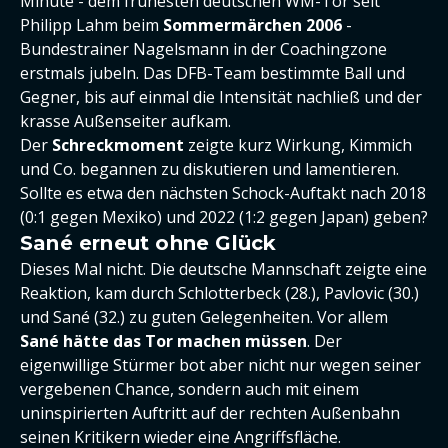
Minute - dem frühesten deutschen WM-Tor seit
Philipp Lahm beim
Sommermärchen 2006
-
Bundestrainer Nagelsmann in der Coachingzone
erstmals jubeln. Das DFB-Team bestimmte Ball und
Gegner, bis auf einmal die Intensität nachließ und der
krasse Außenseiter aufkam.
Der
Schreckmoment
zeigte kurz Wirkung, Kimmich
und Co. begannen zu diskutieren und lamentieren.
Sollte es etwa den nächsten Schock-Auftakt nach 2018
(0:1 gegen Mexiko) und 2022 (1:2 gegen Japan) geben?
Sané erneut ohne Glück
Dieses Mal nicht. Die deutsche Mannschaft zeigte eine
Reaktion, kam durch Schlotterbeck (28.), Pavlovic (30.)
und Sané (32.) zu guten Gelegenheiten. Vor allem
Sané hätte das Tor machen müssen
. Der
eigenwillige Stürmer bot aber nicht nur wegen seiner
vergebenen Chance, sondern auch mit einem
uninspirierten Auftritt auf der rechten Außenbahn
seinen Kritikern wieder eine Angriffsfläche.