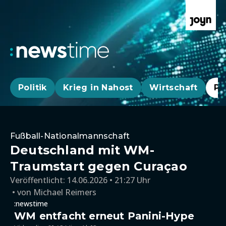
Politik
Krieg in Nahost
Wirtschaft
Pa
Fußball-Nationalmannschaft
Deutschland mit WM-
Traumstart gegen Curaçao
Veröffentlicht:
14.06.2026 • 21:27 Uhr
von
Michael Reimers
:newstime
WM entfacht erneut Panini-Hype