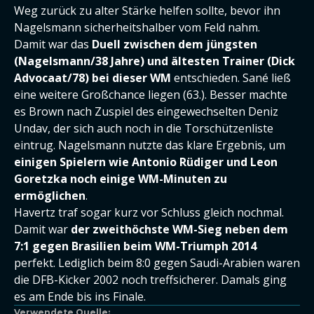
Weg zurück zu alter Stärke helfen sollte, bevor ihn
Nagelsmann sicherheitshalber vom Feld nahm.
Damit war das
Duell zwischen dem jüngsten
(Nagelsmann/38 Jahre) und ältesten Trainer (Dick
Advocaat/78) bei dieser WM
entschieden. Sané ließ
eine weitere Großchance liegen (63.). Besser machte
es Brown nach Zuspiel des eingewechselten Deniz
Undav, der sich auch noch in die Torschützenliste
eintrug. Nagelsmann nutzte das klare Ergebnis, um
einigen Spielern wie Antonio Rüdiger und Leon
Goretzka noch einige WM-Minuten zu
ermöglichen
.
Havertz traf sogar kurz vor Schluss gleich nochmal.
Damit war
der zweithöchste WM-Sieg neben dem
7:1 gegen Brasilien beim WM-Triumph 2014
perfekt. Lediglich beim 8:0 gegen Saudi-Arabien waren
die DFB-Kicker 2002 noch treffsicherer. Damals ging
es am Ende bis ins Finale.
Verwendete Quelle: