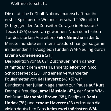
Weltmeisterschaft.
Die deutsche Fußball-Nationalmannschaft hat ihr
erstes Spiel bei der Weltmeisterschaft 2026 mit 7:1
(3:1) gegen den Außenseiter Curaçao in Houston /
Texas (USA) souverän gewonnen. Nach dem frühen
Tor des starken Antreibers
Felix Nmecha
in der 6.
Minute mündete ein Intensitätsdurchhänger sogar im
irritierenden 1:1-Ausgleich für den WM-Neuling durch
Livano Comenencia
(21.).
Die Reaktion vor 68.021 Zuschauer:innen danach
stimmte: Mit dem ersten Länderspieltor von
Nico
Schlotterbeck
(28.) und einem verwandelten
Foulelfmeter von
Kai Havertz
(45.+5) war
Bundestrainer Julian Nagelsmann zur Pause auf Kurs.
Der spielfreudige
Jamal Musiala
(47.), der flotte WM-
Debütant
Nathaniel Brown
(68.), Edeljoker
Deniz
Undav
(78.) und
erneut Havertz
(88.) erfreuten die
vielen deutschen Fans
beim zweithöchsten WM-