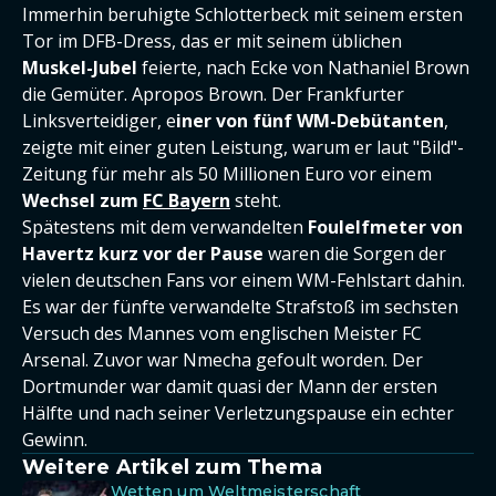
Immerhin beruhigte Schlotterbeck mit seinem ersten
Tor im DFB-Dress, das er mit seinem üblichen
Muskel-Jubel
feierte, nach Ecke von Nathaniel Brown
die Gemüter. Apropos Brown. Der Frankfurter
Linksverteidiger, e
iner von fünf WM-Debütanten
,
zeigte mit einer guten Leistung, warum er laut "Bild"-
Zeitung für mehr als 50 Millionen Euro vor einem
Wechsel zum
FC Bayern
steht.
Spätestens mit dem verwandelten
Foulelfmeter von
Havertz kurz vor der Pause
waren die Sorgen der
vielen deutschen Fans vor einem WM-Fehlstart dahin.
Es war der fünfte verwandelte Strafstoß im sechsten
Versuch des Mannes vom englischen Meister FC
Arsenal. Zuvor war Nmecha gefoult worden. Der
Dortmunder war damit quasi der Mann der ersten
Hälfte und nach seiner Verletzungspause ein echter
Gewinn.
Weitere Artikel zum Thema
Wetten um Weltmeisterschaft