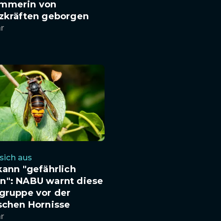
mmerin von
tzkräften geborgen
hr
 sich aus
kann "gefährlich
n": NABU warnt diese
gruppe vor der
schen Hornisse
hr