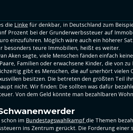
es die
Linke
für denkbar, in Deutschland zum Beispie
ünf Prozent bei der Grunderwerbssteuer auf Immobi
Euro einzuführen. Möglich wäre auch ein höherer Sat
r besonders teure Immobilien, heißt es weiter.
 van Aken sagte, viele Menschen fänden einfach kei
Paare, Familien oder erwachsene Kinder, die von zu
eichzeitig gibt es Menschen, die auf unerhört viele
xusvillen besitzen. Die betreten den größten Teil 
aupt nicht. Wir finden: Die sollten was dafür bezahle
teuer. Von dem Geld könnte man bezahlbaren Wohn
l Schwanenwerder
e schon im
Bundestagswahlkampf
die Themen beza
teuern ins Zentrum gerückt. Die Forderung einer