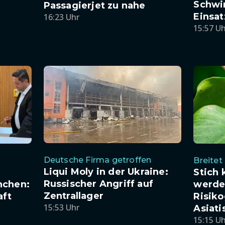
Schwi
Passagierjet zu nahe
Einsa
16:23 Uhr
15:57 U
Deutsche Firma getroffen
Breitet
Liqui Moly in der Ukraine:
Stich 
Russischer Angriff auf
nchen:
werde
Zentrallager
aft
Risiko
15:53 Uhr
Asiati
15:15 U