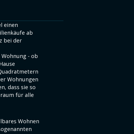
l einen
lienkäufe ab
z bei der
ne Wohnung - ob
 Hause
n Quadratmetern
ihrer Wohnungen
n, dass sie so
raum für alle
hlbares Wohnen
 sogenannten