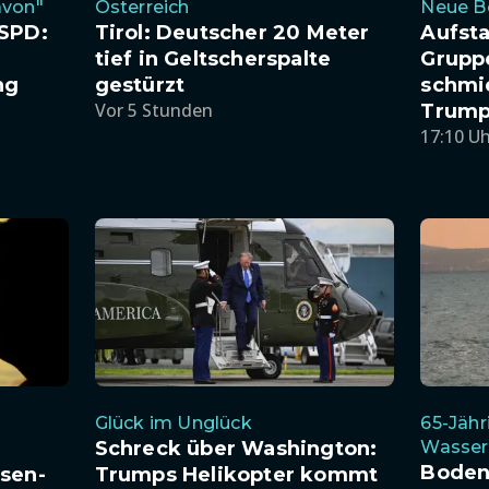
avon"
Österreich
Neue 
 SPD:
Tirol: Deutscher 20 Meter
Aufsta
tief in Geltscherspalte
Grupp
ng
gestürzt
schmi
Vor 5 Stunden
Trump
17:10 U
Glück im Unglück
65-Jähr
Schreck über Washington:
Wasser
Boden
sen-
Trumps Helikopter kommt