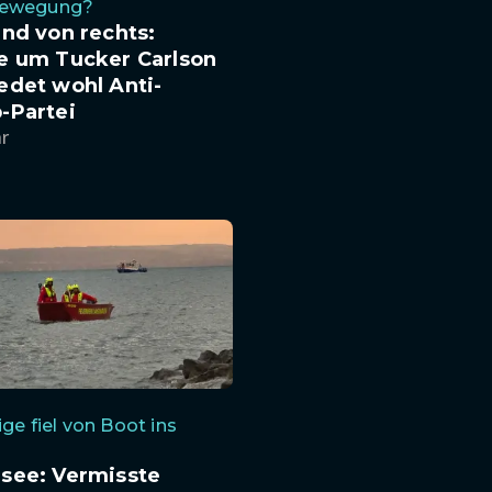
Bewegung?
nd von rechts:
e um Tucker Carlson
edet wohl Anti-
-Partei
hr
ige fiel von Boot ins
see: Vermisste