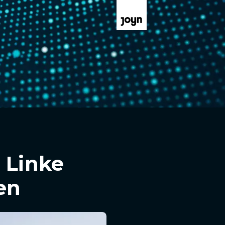
 Linke
en