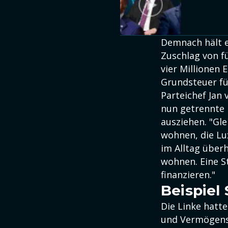
Demnach hält 
Zuschlag von f
vier Millionen 
Grundsteuer fü
Parteichef Jan
nun getrennte 
ausziehen. "Gl
wohnen, die Lu
im Alltag überh
wohnen. Eine S
finanzieren."
Beispie
Die Linke hatt
und Vermögenss