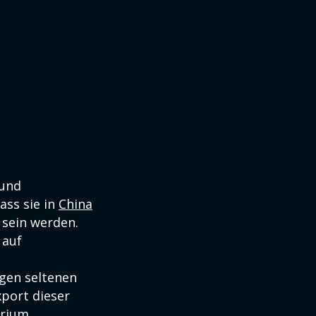
 und
ass sie in
China
 sein werden.
 auf
igen seltenen
port dieser
erium