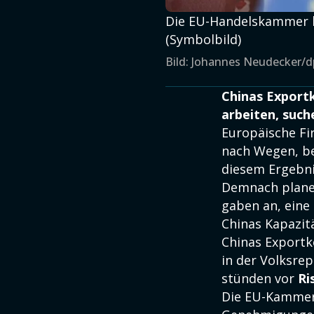
Die EU-Handelskammer ha
(Symbolbild)
Bild: Johannes Neudecker/d
Chinas Exportk
arbeiten, such
Europäische F
nach Wegen, be
diesem Ergebn
Demnach planen
gaben an, eine
Chinas Kapazit
Chinas Exportk
in der Volksre
stünden vor
Ri
Die EU-Kammer 