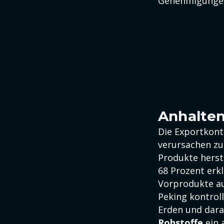
Genehmigunge
Anhalte
Die Exportkont
verursachen zu
Produkte herst
68 Prozent erk
Vorprodukte au
Peking kontroll
Erden und dara
Rohstoffe
ein 