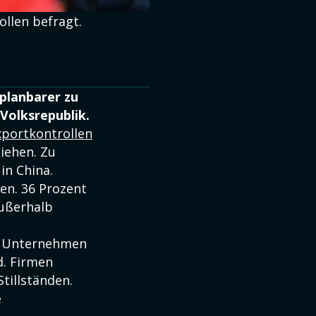
llen befragt.
planbarer zu
Volksrepublik.
xportkontrollen
iehen. Zu
in China.
en. 36 Prozent
außerhalb
n Unternehmen
d. Firmen
tillständen.
e