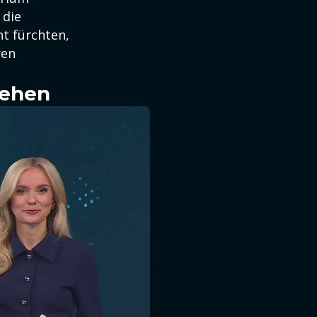
 die
nt fürchten,
ren
sehen