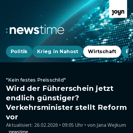
Politik
Krieg in Nahost
Wirtschaft
Pa
"Kein festes Preisschild"
Wird der Führerschein jetzt
endlich günstiger?
Verkehrsminister stellt Reform
vor
Aktualisiert:
26.02.2026 • 09:05 Uhr
von
Jana Wejkum
:newstime