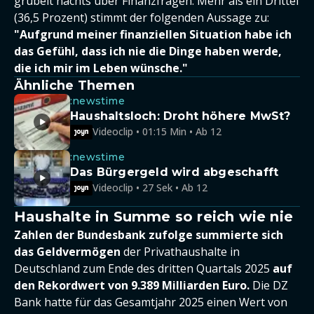
grübelt nachts über Finanzfragen. Mehr als ein Drittel
(36,5 Prozent) stimmt der folgenden Aussage zu:
"
Aufgrund meiner finanziellen Situation habe ich
das Gefühl, dass ich nie die Dinge haben werde,
die ich mir im Leben wünsche."
Ähnliche Themen
:newstime
Haushaltsloch: Droht höhere MwSt?
Videoclip • 01:15 Min • Ab 12
:newstime
Das Bürgergeld wird abgeschafft
Videoclip • 27 Sek • Ab 12
Haushalte in Summe so reich wie nie
Zahlen der Bundesbank zufolge summierte sich
das Geldvermögen
der Privathaushalte in
Deutschland zum Ende des dritten Quartals 2025
auf
den Rekordwert von 9.389 Milliarden Euro.
Die DZ
Bank hatte für das Gesamtjahr 2025 einen Wert von