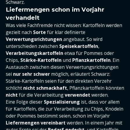
Schwarz.
Liefermengen schon im Vorjahr
verhandelt
Was viele Fachfremde nicht wissen: Kartoffeln werden
gezielt nach
Sorte
für klar definierte
Verwertungsrichtungen
angebaut. So wird
unterschieden zwischen
Speisekartoffeln
,
Verarbeitungskartoffeln
etwa für Pommes oder
Chips,
Stärke-Kartoffeln
und
Pflanzkartoffeln
. Ein
Austausch zwischen diesen Verwertungsrichtungen
sei
nur sehr schwer
möglich, erläutert Schwarz:
Stärke-Kartoffeln seien für den direkten Verzehr
schlicht
nicht schmackhaft
, Pflanzkartoffeln könnten
nicht
für die Verarbeitung
verwendet
werden.
Eine Folge dieser
Spezialisierung
ist, dass vor allem
für Kartoffeln, die zur Verarbeitung zu Chips, Knödeln
oder Pommes bestimmt seien, schon im Vorjahr
Liefermengen
vereinbart
werden. In einem Jahr mit
guter Ernte sei der
Bedarf gedeckt
, und Kartoffeln,