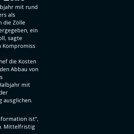
lbjahr mit rund
rs als
 die Zölle
ergegeben, ein
ll, sagte
gen Kompromiss
hef die Kosten
 den Abbau von
ts
Halbjahr mit
 der
g ausglichen.
formation ist",
 Mittelfristig