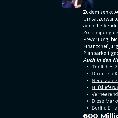
Zudem senkt Au
Umsatzerwartun
auch die Rendit
Zolleinigung d
Bewertung, hieß
Finanzchef Jürg
Planbarkeit ge
Auch in den N
Tödliches 
Droht ein K
Neue Zahle
Hilfsliefer
Verheerend
Diese Mark
Berlin: Ein
600 Mill