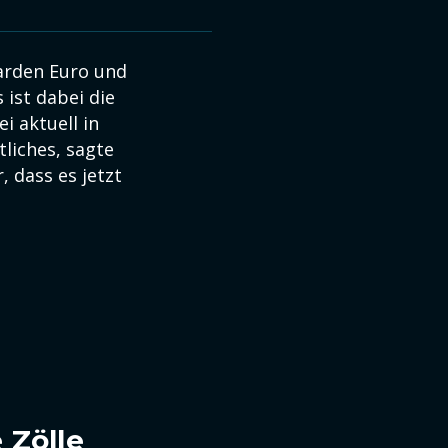
iarden Euro und
 ist dabei die
i aktuell in
liches, sagte
, dass es jetzt
 Zölle