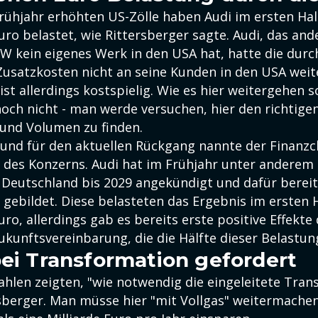
 Frühjahr erhöhten US-Zölle haben Audi im ersten Ha
uro belastet, wie Rittersberger sagte. Audi, das ande
 kein eigenes Werk in den USA hat, hatte die durch
usatzkosten nicht an seine Kunden in den USA weit
 ist allerdings kostspielig. Wie es hier weitergehen so
noch nicht - man werde versuchen, hier den richti
 und Volumen zu finden.
rund für den aktuellen Rückgang nannte der Finanzc
des Konzerns. Audi hat im Frühjahr unter anderem
n Deutschland bis 2029 angekündigt und dafür berei
 gebildet. Diese belasteten das Ergebnis im ersten 
uro, allerdings gab es bereits erste positive Effekte
kunftsvereinbarung, die die Hälfte dieser Belastun
bei Transformation gefordert
ahlen zeigten, "wie notwendig die eingeleitete Trans
sberger. Man müsse hier "mit Vollgas" weitermachen.