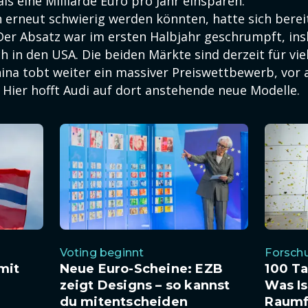
als eine Milliarde Euro pro Jahr einsparen.
n erneut schwierig werden könnten, hatte sich berei
Der Absatz war im ersten Halbjahr geschrumpft, in
h in den USA. Die beiden Märkte sind derzeit für vi
hina tobt weiter ein massiver Preiswettbewerb, vor 
 Hier hofft Audi auf dort anstehende neue Modelle.
Voting beginnt
Forsch
mit
Neue Euro-Scheine: EZB
100 T
zeigt Designs – so kannst
Was Is
du mitentscheiden
Raumf