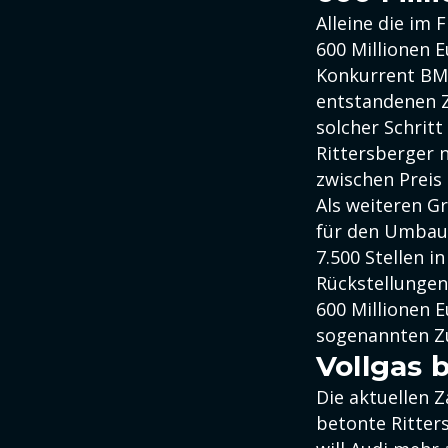
Alleine die im
600 Millionen E
Konkurrent BMW
entstandenen Z
solcher Schritt
Rittersberger 
zwischen Preis
Als weiteren G
für den Umbau 
7.500 Stellen i
Rückstellungen
600 Millionen E
sogenannten Zu
Vollgas 
Die aktuellen Z
betonte Ritter