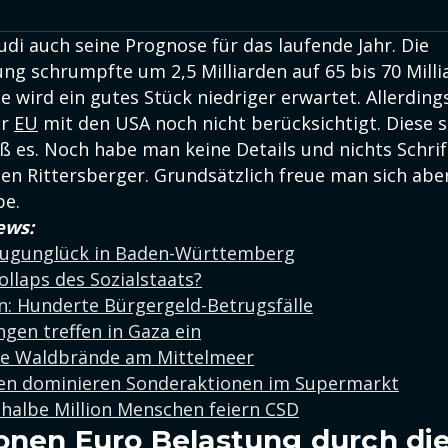
di auch seine Prognose für das laufende Jahr. Die
g schrumpfte um 2,5 Milliarden auf 65 bis 70 Mill
e wird ein gutes Stück niedriger erwartet. Allerdings
er
EU
mit den USA noch nicht berücksichtigt. Diese se
 es. Noch habe man keine Details und nichts Schrift
en Rittersberger. Grundsätzlich freue man sich aber
be.
ews:
Zugunglück in Baden-Württemberg
ollaps des Sozialstaats?
n: Hunderte Bürgergeld-Betrugsfälle
ungen treffen in Gaza ein
e Waldbrände am Mittelmeer
en dominieren Sonderaktionen im Supermarkt
e halbe Million Menschen feiern CSD
ionen Euro Belastung durch die