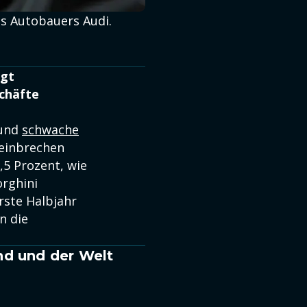
es Autobauers Audi.
egt
chäfte
 und
schwache
 einbrechen
,5 Prozent, wie
rghini
erste Halbjahr
n die
nd und der Welt