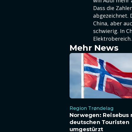
will Audi mehr 
Dass die Zahle
abgezeichnet. 
China, aber auc
schwierig. In C
Elektrobereich.
Mehr News
Region Trøndelag
Norwegen: Reisebus 
deutschen Touristen
umgestürzt