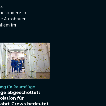
ts
sbesondere in
ele Autobauer
allem im
ung für Raumflüge
age abgeschottet:
olation für
ahrt-Crews bedeutet