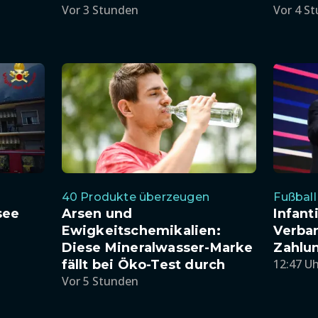
Vor 3 Stunden
Vor 4 S
40 Produkte überzeugen
Fußball
see
Arsen und
Infant
Ewigkeitschemikalien:
Verban
Diese Mineralwasser-Marke
Zahlu
12:47 U
fällt bei Öko-Test durch
Vor 5 Stunden