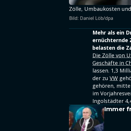
Zölle, Umbaukosten und 
Bild: Daniel Löb/dpa
Mehr als ein D
ernüchternde 
belasten die Z
Die Zölle von 
Geschäfte in C
lassen. 1,3 Mil
der zu
VW
gehö
gehören, mittei
im Vorjahresver
Ingolstädter 4
Immer fr