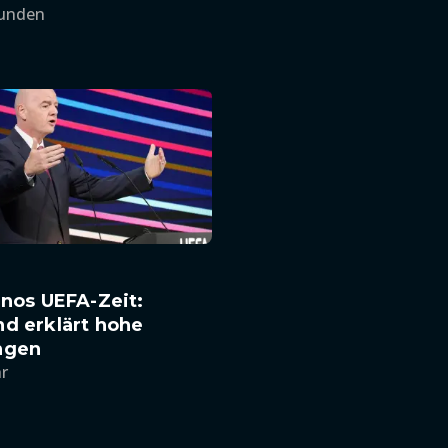
tunden
inos UEFA-Zeit:
d erklärt hohe
ngen
hr