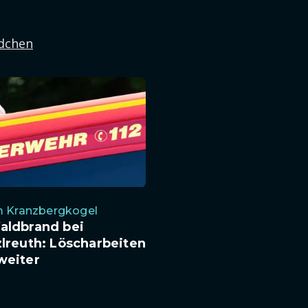
ädchen
m Kranzbergkogel
aldbrand bei
lreuth: Löscharbeiten
weiter