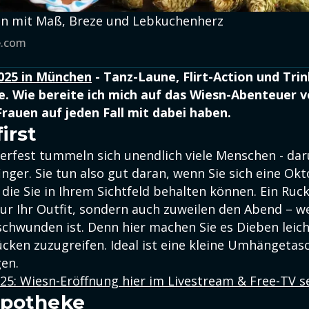
sn mit Maß, Breze und Lebkuchenherz
e.com
025 in München
- Tanz-Laune, Flirt-Action und Tri
. Wie bereite ich mich auf das Wiesn-Abenteuer v
Frauen auf jeden Fall mit dabei haben.
irst
rfest tummeln sich unendlich viele Menschen - dar
ger. Sie tun also gut daran, wenn Sie sich eine Okt
die Sie in Ihrem Sichtfeld behalten können. Ein Ruck
nur Ihr Outfit, sondern auch zuweilen den Abend – 
schwunden ist. Denn hier machen Sie es Dieben leich
cken zuzugreifen. Ideal ist eine kleine Umhängetasc
en.
25: Wiesn-Eröffnung hier im Livestream & Free-TV 
Apotheke