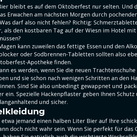
Bier bleibt es auf dem Oktoberfest nur selten. Und 
 das Erwachen am nächsten Morgen durch pochende
 Was darf also nicht fehlen? Richtig: Schmerztablet
r, als den kostbaren Tag auf der Wiesn im Hotel mit
 müssen?
Magen kann zuweilen das fettige Essen und den Alko
locker oder Sodbrennen-Tabletten sollten also ebe
ktoberfest-Apotheke finden.
 kann es werden, wenn Sie die neuen Trachtenschuhe
ben und sie schon nach wenigen Schritten an den H
nnen. Sind Sie also unbedingt gewappnet und pack
er ein. Spezielle Hackenpflaster geben Ihnen Schut
langanhaltend und sicher.
lkleidung
 etwa jemand einen halben Liter Bier auf Ihre schic
ann doch nicht wahr sein. Wenn Sie perfekt für das
, haben Sie natürlich auch die wichtigste Wechselkl