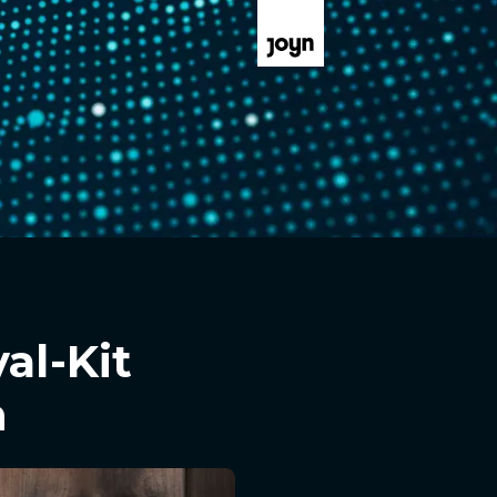
al-Kit
n