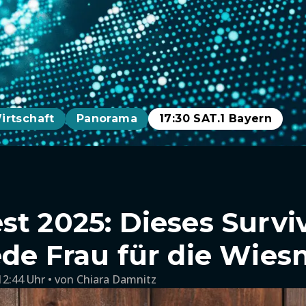
irtschaft
Panorama
17:30 SAT.1 Bayern
t 2025: Dieses Surviv
ede Frau für die Wies
12:44 Uhr
von
Chiara Damnitz