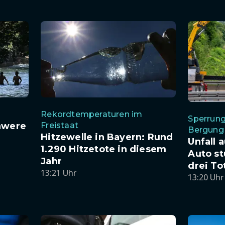
Rekordtemperaturen im
Sperrun
hwere
Freistaat
Bergung
Hitzewelle in Bayern: Rund
Unfall 
1.290 Hitzetote in diesem
Auto st
Jahr
drei To
13:21 Uhr
13:20 Uhr