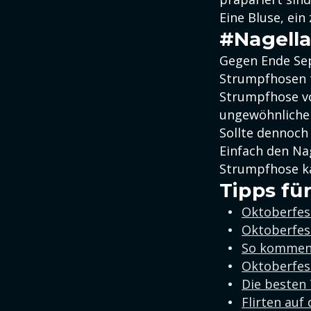
Eine Bluse, ei
#Nagell
Gegen Ende Sep
Strumpfhosen t
Strumpfhose vo
ungewöhnliche 
Sollte dennoch 
Einfach den Na
Strumpfhose ka
Tipps fü
Oktoberfest
Oktoberfes
So kommen 
Oktoberfest
Die besten
Flirten auf