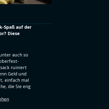
nk-Spaß auf der
or? Diese
unter auch so
oberfest-
sack ruiniert
wenn Geld und
t, einfach mal
he, die Sie eng
sehen