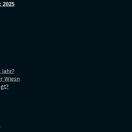
t 2025
 Jahr?
er Wiesn
agt?
i