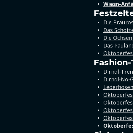
Wiesn-Anfä
Festzelt
Die Bräuros
Das Schott
Die Ochsen
Das Paulane
Oktoberfest
Fashion-
Dirndl-Tren
Dirndl-No-G
Lederhosen
Oktoberfest
Oktoberfes
Oktoberfes
Oktoberfest
Oktoberfest