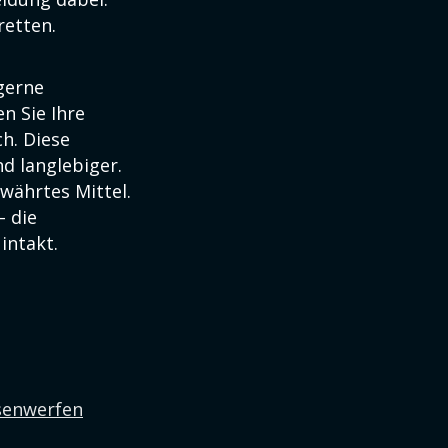
retten.
gerne
n Sie Ihre
h. Diese
d langlebiger.
währtes Mittel.
– die
intakt.
osenwerfen