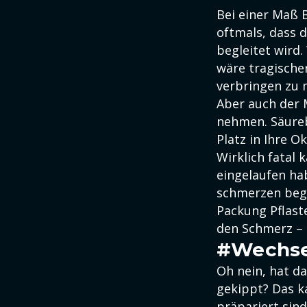
Bei einer Maß 
oftmals, dass
begleitet wird.
wäre tragische
verbringen zu
Aber auch der 
nehmen. Säureb
Platz in Ihre O
Wirklich fatal
eingelaufen ha
schmerzen begi
Packung Pflast
den Schmerz – 
#Wechse
Oh nein, hat da
gekippt? Das k
präpariert sind