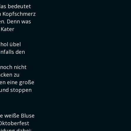
das bedeutet
n Kopfschmerz
ten. Denn was
 Kater
hol übel
nfalls den
 noch nicht
acken zu
en eine große
z und stoppen
ke weiße Bluse
 Oktoberfest
eidung dabei: