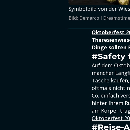
Symbolbild von der Wie
Bild: Demarco I Dreamstim
Oktoberfest 2
Theresienwiese
Dinge sollten 
#Safety f
Auf dem Oktobe
mancher Langfin
Tasche kaufen, 
oftmals nicht 
Co. einfach ver
hinter Ihrem Rü
am Körper trag
Oktoberfest 20
#Reise-