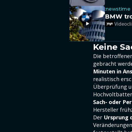
:newstime
BMW trot
Videocli
Keine Sa
Die betroffene
gebracht werde
Minuten in An
realistisch ers
Überprüfung un
Hochvoltbatter
Sach- oder Pe
Hersteller früh
Der
Ursprung 
Veränderunge