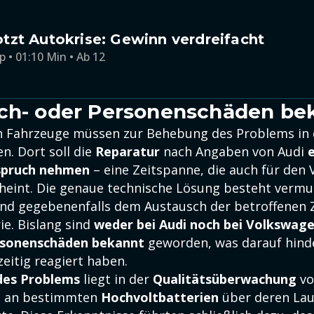
zt Autokrise: Gewinn verdreifacht
p • 01:10 Min • Ab 12
ch- oder Personenschäden be
n Fahrzeuge müssen zur Behebung des Problems in 
n. Dort soll die
Reparatur
nach Angaben von Audi
spruch nehmen
– eine Zeitspanne, die auch für den
cheint. Die genaue technische Lösung besteht vermut
d gegebenenfalls dem Austausch der betroffenen 
ie. Bislang sind
weder bei Audi noch bei Volkswage
rsonenschäden bekannt
geworden, was darauf hinde
zeitig reagiert haben.
des Problems
liegt in der
Qualitätsüberwachung
v
n an bestimmten
Hochvoltbatterien
über deren Lau