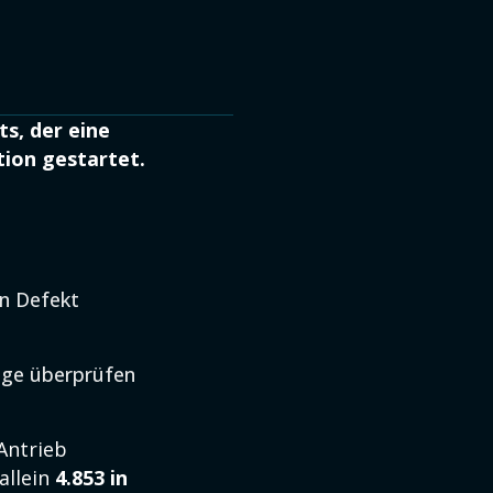
s, der eine
ion gestartet.
en Defekt
uge überprüfen
Antrieb
allein
4.853 in