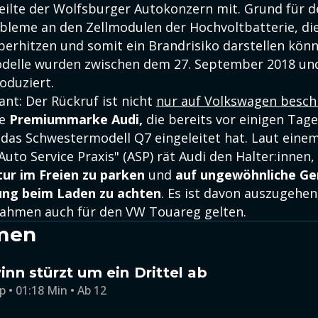
teilte der Wolfsburger Autokonzern mit. Grund für 
obleme an den Zellmodulen der Hochvoltbatterie, di
erhitzen und somit ein Brandrisiko darstellen könn
delle wurden zwischen dem 27. September 2018 un
oduziert.
nt: Der Rückruf ist nicht
nur auf Volkswagen besch
ie
Premiummarke Audi,
die bereits vor einigen Tage
as Schwestermodell Q7 eingeleitet hat. Laut einem
uto Service Praxis" (ASP) rät Audi den Halter:innen,
tur im Freien zu parken
und
auf ungewöhnliche Ge
ung beim Laden zu achten
. Es ist davon auszugehen
ahmen auch für den VW Touareg gelten.
men
n stürzt um ein Drittel ab
p • 01:18 Min • Ab 12