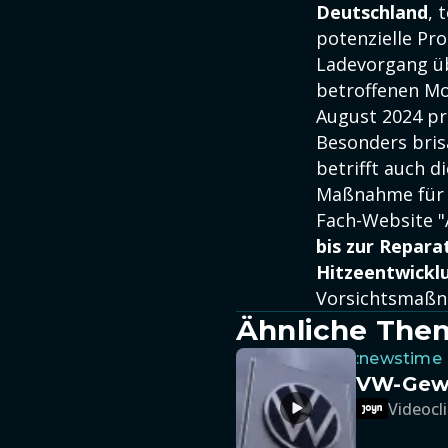
Deutschland
, 
potenzielle Pr
Ladevorgang üb
betroffenen Mo
August 2024 pr
Besonders brisa
betrifft auch d
Maßnahme für d
Fach-Website "A
bis zur Repara
Hitzeentwickl
Vorsichtsmaßn
Ähnliche The
:newstime
VW-Gewin
Videocli