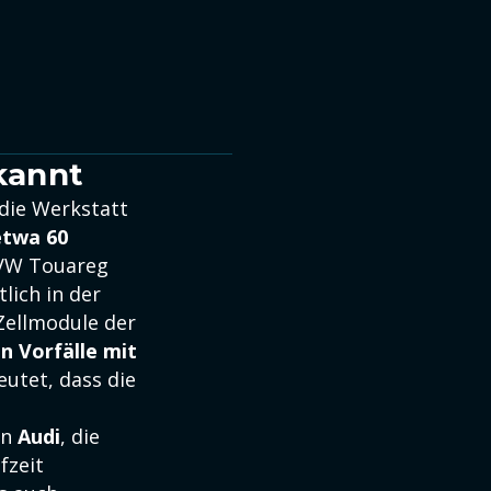
kannt
die Werkstatt
etwa 60
 VW Touareg
lich in der
Zellmodule der
n Vorfälle mit
utet, dass die
on
Audi
, die
fzeit