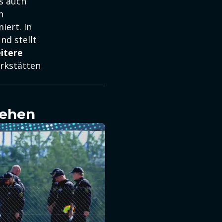
ss auch
n
iert. In
d stellt
itere
rkstätten
sehen