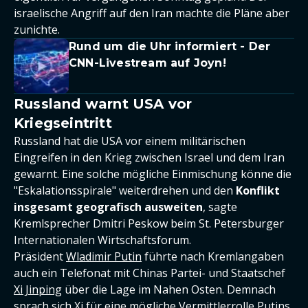
israelische Angriff auf den Iran machte die Pläne aber
zunichte.
Rund um die Uhr informiert - Der
CNN-Livestream auf Joyn!
Russland warnt USA vor
Kriegseintritt
Russland hat die USA vor einem militärischen
Eingreifen in den Krieg zwischen Israel und dem Iran
gewarnt. Eine solche mögliche Einmischung könne die
"Eskalationsspirale" weiterdrehen und den
Konflikt
insgesamt geografisch ausweiten
, sagte
Kremlsprecher Dmitri Peskow beim St. Petersburger
Internationalen Wirtschaftsforum.
Präsident
Wladimir Putin
führte nach Kremlangaben
auch ein Telefonat mit Chinas Partei- und Staatschef
Xi Jinping
über die Lage im Nahen Osten. Demnach
sprach sich Xi für eine mögliche Vermittlerrolle Putins