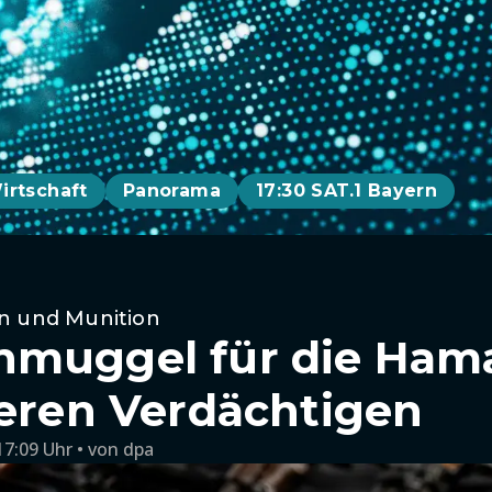
irtschaft
Panorama
17:30 SAT.1 Bayern
n und Munition
muggel für die Hama
teren Verdächtigen
17:09 Uhr
von
dpa