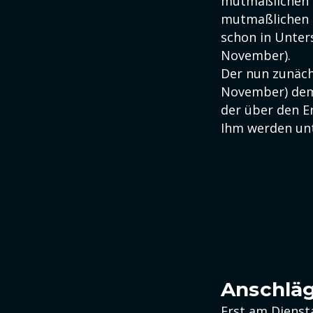
mutmaßlichen 
mutmaßlichen H
schon in Unters
November).
Der nun zunäch
November) dem 
der über den E
Ihm werden unt
Anschläg
Erst am Dienst