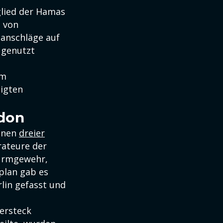
glied der Hamas
l von
danschläge auf
 genutzt
em
igten
ndon
enen
dreier
rateure der
turmgewehr,
plan gab es
lin gefasst und
ersteck