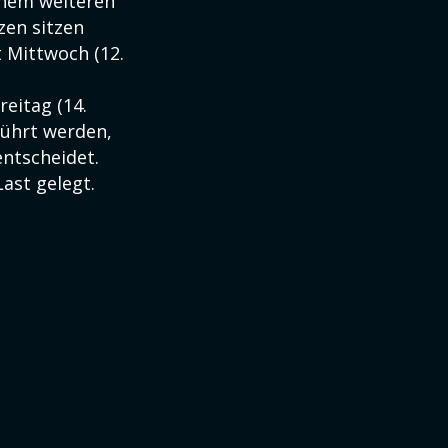
nem weiteren
en sitzen
t Mittwoch (12.
eitag (14.
ührt werden,
entscheidet.
ast gelegt.