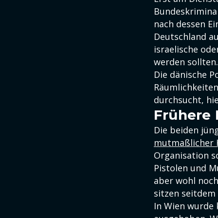
Bundeskriminal
nach dessen Ei
Deutschland au
israelische od
werden sollten.
Die dänische P
Räumlichkeite
durchsucht, hie
Frühere 
Die beiden jü
mutmaßlicher 
Organisation s
Pistolen und M
aber wohl noch
sitzen seitdem
In Wien wurde 