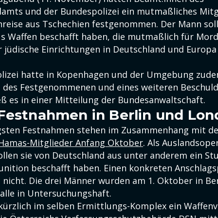
amts und der Bundespolizei ein mutmaßliches Mit
nreise aus Tschechien festgenommen. Der Mann sol
s Waffen beschafft haben, die mutmaßlich für Mor
er jüdische Einrichtungen in Deutschland und Europa
olizei hatte in Kopenhagen und der Umgebung zud
n des Festgenommenen und eines weiteren Beschuld
ß es in einer Mitteilung der Bundesanwaltschaft.
Festnahmen in Berlin und Lo
ngsten Festnahmen stehen im Zusammenhang mit d
Hamas-Mitglieder Anfang Oktober
. Als Auslandsope
ollen sie von Deutschland aus unter anderem ein S
unition beschafft haben. Einen konkreten Anschlags
 nicht. Die drei Männer wurden am 1. Oktober in Ber
 alle in Untersuchungshaft.
kürzlich im selben Ermittlungs-Komplex ein Waffenv