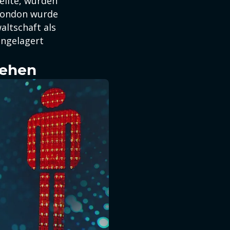
ilte, wurden
 London wurde
ltschaft als
ingelagert
sehen