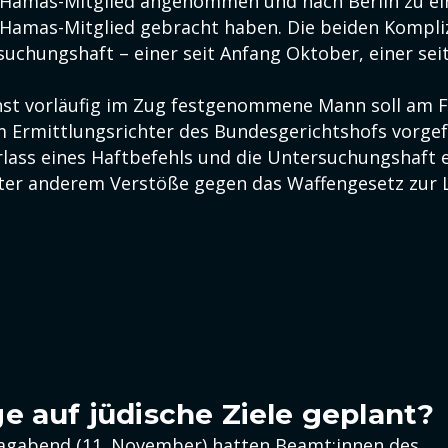
Hamas-Mitglied angenommen und nach Berlin zu ei
amas-Mitglied gebracht haben. Die beiden Kompliz
uchungshaft – einer seit Anfang Oktober, einer sei
st vorläufig im Zug festgenommene Mann soll am Fr
Ermittlungsrichter des Bundesgerichtshofs vorgef
rlass eines Haftbefehls und die Untersuchungshaft 
er anderem Verstöße gegen das Waffengesetz zur L
e auf jüdische Ziele geplant?
agabend (11. November) hatten Beamt:innen des