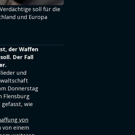
erdächtige soll für die
schland und Europa
t, der Waffen
oll. Der Fall
er.
lieder und
nwaltschaft
 am Donnerstag
h Flensburg
gefasst, wie
affung von
en von einem