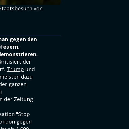
 Staatsbesuch von
Khan gegen den
efeuern.
demonstrieren.
kritisiert der
rf.
Trump
und
 meisten dazu
 der ganzen
n
n der Zeitung
sation "Stop
London gegen