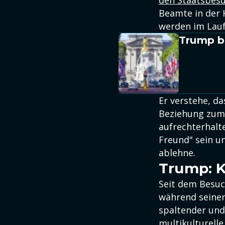
den Staatsbesu
Beamte in der 
werden im Lauf
Trump be
Er verstehe, da
Beziehung zum
aufrechterhalt
Freund" sein u
ablehne.
Trump: K
Seit dem Besuc
während seiner
spaltender und
multikulturelle