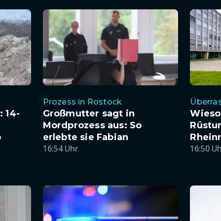
Prozess in Rostock
Überra
 14-
Großmutter sagt in
Wieso
Mordprozess aus: So
Rüstu
b
erlebte sie Fabian
Rhein
16:54 Uhr
16:50 U