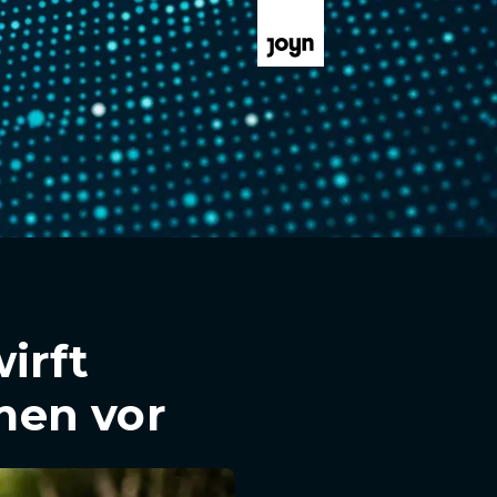
irft
men vor