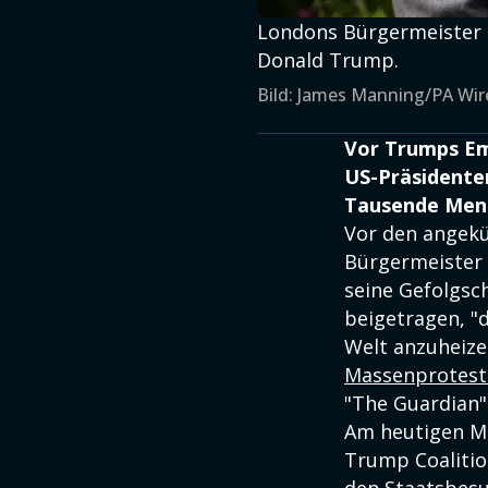
Londons Bürgermeister S
Donald Trump.
Bild: James Manning/PA Wir
Vor Trumps Em
US-Präsidenten
Tausende Mens
Vor den angekü
Bürgermeister 
seine Gefolgsc
beigetragen, "
Welt anzuheizen
Massenprotest
"The Guardian"
Am heutigen Mi
Trump Coaliti