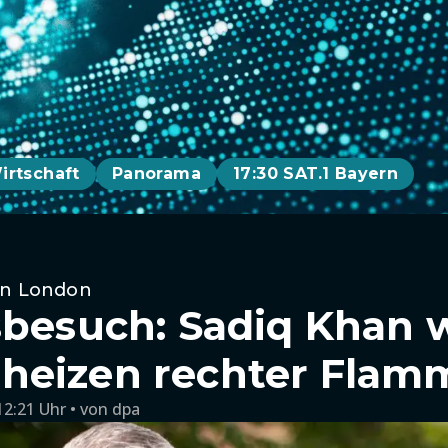
irtschaft
Panorama
17:30 SAT.1 Bayern
in London
sbesuch: Sadiq Khan w
heizen rechter Flam
12:21 Uhr
von
dpa