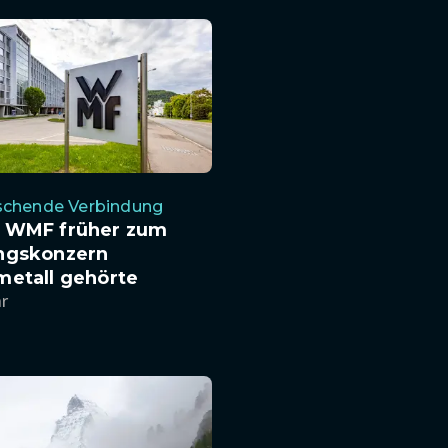
schende Verbindung
 WMF früher zum
ngskonzern
metall gehörte
hr