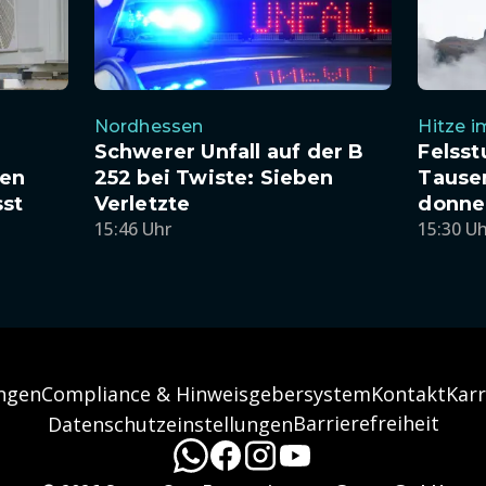
Nordhessen
Hitze 
Schwerer Unfall auf der B
Felsst
en
252 bei Twiste: Sieben
Tause
sst
Verletzte
donner
15:46 Uhr
15:30 U
ngen
Compliance & Hinweisgebersystem
Kontakt
Karr
Barrierefreiheit
Datenschutzeinstellungen