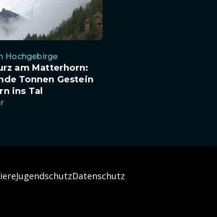
im Hochgebirge
urz am Matterhorn:
nde Tonnen Gestein
n ins Tal
hr
iere
Jugendschutz
Datenschutz