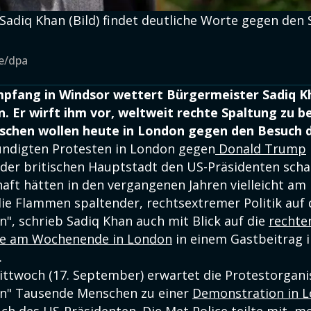
adiq Khan (Bild) findet deutliche Worte gegen den
e/dpa
pfang in Windsor wettert Bürgermeister Sadiq 
. Er wirft ihm vor, weltweit rechte Spaltung zu b
chen wollen heute in London gegen den Besuch 
ndigten Protesten in London gegen
Donald Trump
der britischen Hauptstadt den US-Präsidenten scha
haft hätten in den vergangenen Jahren vielleicht am
die Flammen spaltender, rechtsextremer Politik auf
", schrieb Sadiq Khan auch mit Blick auf die
rechte
e am Wochenende in London
in einem Gastbeitrag i
.
ttwoch (17. September) erwartet die Protestorgani
on" Tausende Menschen zu einer
Demonstration in 