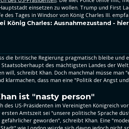
ch des US-Präsidenten
. Die Met Police teilte mit, m
Hauptstadt einsetzen zu wollen. Trump und First La
e des Tages in Windsor von König Charles III. empf
i König Charles: Ausnahmezustand - hier
ss die britische Regierung pragmatisch bleibe und e
 Staatsoberhaupt des mächtigsten Landes der Welt
en will, schreibt Khan. Doch manchmal müsse man "e
nd klarmachen, dass man eine "Politik der Angst und
han ist "nasty person"
h des US-Präsidenten im Vereinigten Königreich vor
 ersten Amtszeit sei "unsere politische Sprache düs
 gefährlicher geworden", schreibt Khan. Eine "mode
 Stadt" wie London würde sich davon jedoch nicht sp