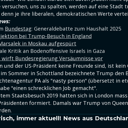
e versuchen, uns zu spalten, werden auf eine Stadt tr
denn je ihre liberalen, demokratischen Werte vertei
ews:
em
Bundestag
: Generaldebatte zum Haushalt 2025
ojektion bei Trump-Besuch in England
Marsalek in Moskau aufgespürt
ale Kritik an Bodenoffensive Israels in Gaza
d wirft Bundesregierung Versäumnisse vor
 und der US-Präsident keine Freunde sind, ist kein
 im Sommer in Schottland bezeichnete Trump den 
chtenagentur PA als "nasty person" (übersetzt in et
habe "einen schrecklichen Job gemacht".
tem Staatsbesuch 2019 hatten sich in London mass
räsidenten formiert. Damals war Trump von Queen E
rden.
isch, immer aktuell! News aus Deutschla