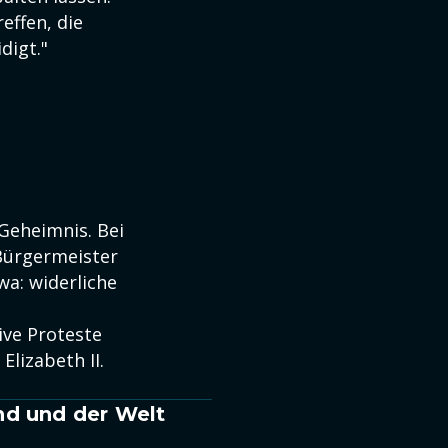
effen, die
digt."
 Geheimnis. Bei
Bürgermeister
wa: widerliche
ive Proteste
lizabeth II.
nd und der Welt