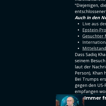
"Diejenigen, di
entschlossener 
Auch in den N
Live aus d
Epstein-Pr
Gesuchter 
Internation
Mittelstan
Dass Sadiq Khan
seinem Besuch
laut der Nachri
Person), Khan 
Bei Trumps ers
gegen den US-P
empfangen wo
Immer fr