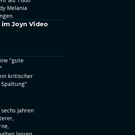
ehr als 1.600
dy Melania
angen.
 im Joyn Video
ine "gute
"
in kritischer
 Spaltung"
 sechs Jahren
terer,
rne,
alten lassen.