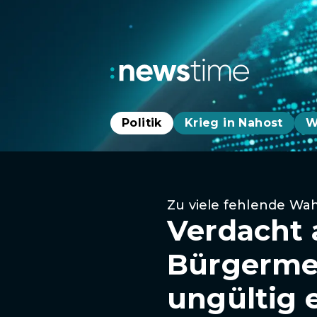
Politik
Krieg in Nahost
W
Zu viele fehlende Wah
Verdacht 
Bürgermei
ungültig e