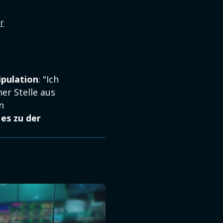
r
pulation
: "Ich
er Stelle aus
n
 es zu der