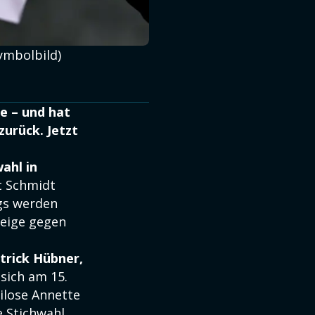
ymbolbild)
e – und hat
zurück. Jetzt
ahl in
t Schmidt
gs werden
zeige gegen
trick Hübner,
sich am 15.
ilose Annette
e Stichwahl