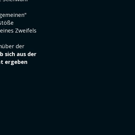
lgemeinen"
stöße
eines Zweifels
nüber der
b sich aus der
at ergeben