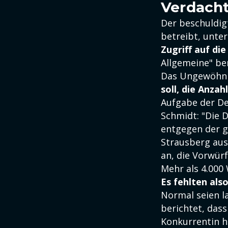
Verdacht
Der beschuldig
betreibt, unter
Zugriff auf di
Allgemeine" ber
Das Ungewöhnli
soll, die Anza
Aufgabe der De
Schmidt: "Die 
entgegen der g
Strausberg aus
an, die Vorwür
Mehr als 4.000
Es fehlten als
Normal seien l
berichtet, dass
Konkurrentin ha