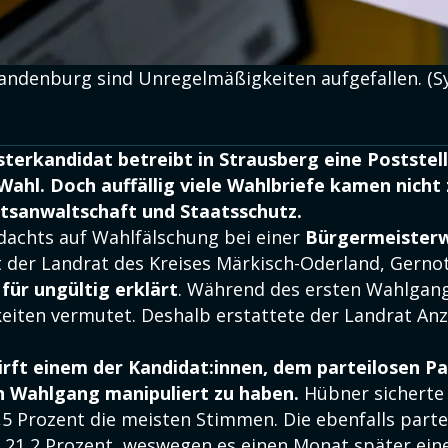
Brandenburg sind Unregelmäßigkeiten aufgefallen. (S
terkandidat betreibt in Strausberg eine Poststell
 Wahl. Doch auffällig viele Wahlbriefe kamen nicht 
atsanwaltschaft und Staatsschutz.
achts auf Wahlfälschung bei einer
Bürgermeisterw
 der Landrat des Kreises Märkisch-Oderland, Gerno
l
für ungültig erklärt
. Während des ersten Wahlgan
iten vermutet. Deshalb erstattete der Landrat An
rft einem der Kandidat:innen, dem parteilosen Pa
n Wahlgang manipuliert zu haben.
Hübner sicherte 
,5 Prozent die meisten Stimmen. Die ebenfalls parte
 21,2 Prozent, weswegen es einen Monat später ein