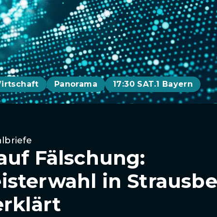
irtschaft
Panorama
17:30 SAT.1 Bayern
lbriefe
auf Fälschung:
sterwahl in Strausbe
rklärt