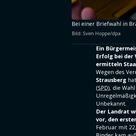
Bei einer Briefwahl in 
Bild: Sven Hoppe/dpa
Ein Bürgermeis
Erfolg bei der
ermitteln Sta
Wegen des Verd
Strausberg
hat
(
SPD
), die Wah
Unregelmäßigke
Unbekannt.
Der Landrat wi
vor, den erste
Februar mit 22
Binder kam auf