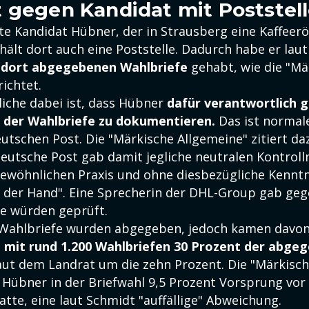
 gegen Kandidat mit Poststel
te Kandidat Hübner, der in Strausberg eine Kaffeerö
hält dort auch eine Poststelle. Dadurch habe er lau
e dort abgegebenen Wahlbriefe
gehabt, wie die "Mä
ichtet.
che dabei ist, dass Hübner
dafür verantwortlich 
hl der Wahlbriefe zu dokumentieren.
Das ist normal
utschen Post. Die "Märkische Allgemeine" zitiert d
Deutsche Post gab damit jegliche neutralen Kontro
ewöhnlichen Praxis und ohne diesbezügliche Kenntn
 der Hand". Eine Sprecherin der DHL-Group gab ge
fe würden geprüft.
 Wahlbriefe wurden abgegeben, jedoch kamen davon 
o mit rund 1.200 Wahlbriefen 30 Prozent der abge
aut dem Landrat um die zehn Prozent. Die "Märkisch
 Hübner in der Briefwahl 9,5 Prozent Vorsprung vor
tte, eine laut Schmidt "auffällige" Abweichung.