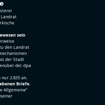
le
sterei
t Landrat
rkische
gewesen sein
erweise
azu den Landrat
llmechanismen
is der Stadt
genüber der dpa
nur 2.835 an.
gebenen Briefe.
e Allgemeine"
 seiner