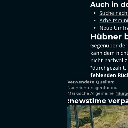
Auch in d
Suche nach
Arbeitsmini
Neue Umfra
Hübner b
Gegenüber de
kann dem nicht
nicht nachvoll
"durchgezählt,
fehlenden Rück
Verwendete Quellen:
Nachrichtenagentur dpa
Märkische Allgemeine:
"Bürg
:newstime verpa