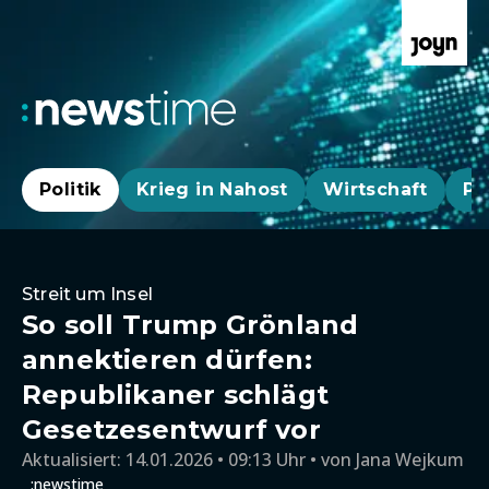
Politik
Krieg in Nahost
Wirtschaft
Pa
Streit um Insel
So soll Trump Grönland
annektieren dürfen:
Republikaner schlägt
Gesetzesentwurf vor
Aktualisiert:
14.01.2026 • 09:13 Uhr
von
Jana Wejkum
:newstime