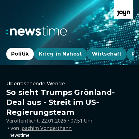
Politik
Krieg in Nahost
Wirtschaft
Pa
Überraschende Wende
So sieht Trumps Grönland-
Deal aus - Streit im US-
Regierungsteam
Veröffentlicht:
22.01.2026 • 07:51 Uhr
von
Joachim Vonderthann
:newstime