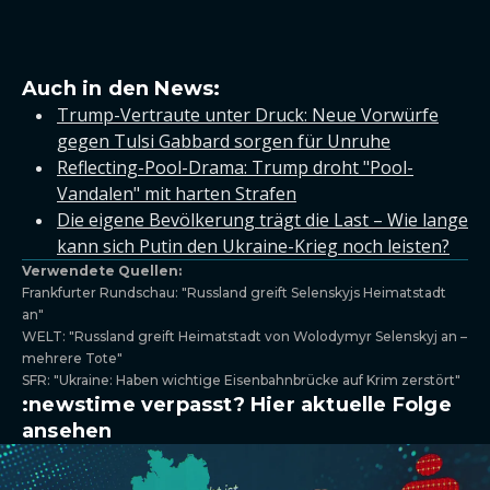
Auch in den News:
Trump-Vertraute unter Druck: Neue Vorwürfe
gegen Tulsi Gabbard sorgen für Unruhe
Reflecting-Pool-Drama: Trump droht "Pool-
Vandalen" mit harten Strafen
Die eigene Bevölkerung trägt die Last – Wie lange
kann sich Putin den Ukraine-Krieg noch leisten?
Verwendete Quellen:
Frankfurter Rundschau: "Russland greift Selenskyjs Heimatstadt
an"
WELT: "Russland greift Heimatstadt von Wolodymyr Selenskyj an –
mehrere Tote"
SFR: "Ukraine: Haben wichtige Eisenbahnbrücke auf Krim zerstört"
:newstime verpasst? Hier aktuelle Folge
ansehen