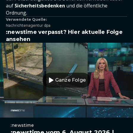
auf
Sicherheitsbedenken
und die öffentliche
Ordnung.
Verwendete Quelle:
Nachrichtenagentur dpa
:newstime verpasst? Hier aktuelle Folge
ansehen
Ganze Folge
:newstime
:newstime vom 6. August 2026 |