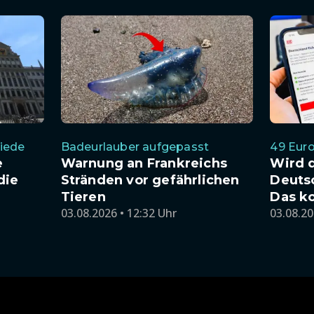
hiede
Badeurlauber aufgepasst
49 Euro
e
Warnung an Frankreichs
Wird 
die
Stränden vor gefährlichen
Deutsc
Tieren
Das k
03.08.2026 • 12:32 Uhr
03.08.20