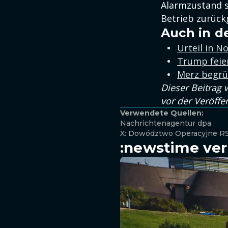
Alarmzustand s
Betrieb zurück
Auch in d
Urteil in N
Trump feie
Merz begrüß
Dieser Beitrag 
vor der Veröffe
Verwendete Quellen:
Nachrichtenagentur dpa
X: Dowództwo Operacyjne R
:newstime ver