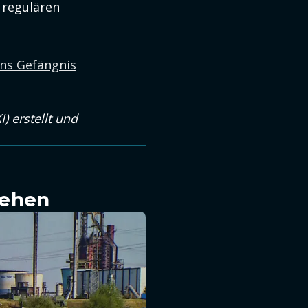
 regulären
ins Gefängnis
I
) erstellt und
sehen