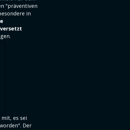
en "präventiven
besondere in
te
versetzt
ngen.
 mit, es sei
 worden". Der