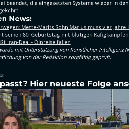
ei beendet, die eingesetzten Systeme wieder in den
gekehrt.
en News:
orwegen: Mette-Marits Sohn Marius muss vier Jahre 
rt seinen 80. Geburtstag mit blutigen Käfigkämpfen
t Iran-Deal - Ölpreise fallen
wurde mit Unterstützung von Künstlicher Intelligenz (
K
ntlichung von der Redaktion sorgfältig geprüft.
SZ
passt? Hier neueste Folge an