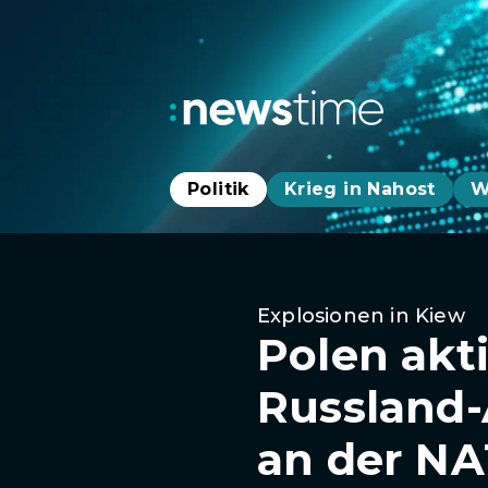
Politik
Krieg in Nahost
W
Explosionen in Kiew
Polen akt
Russland-
an der NA