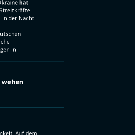
Ukraine
hat
Streitkräfte
 in der Nacht
eutschen
iche
ägen in
n wehen
mkeit. Auf dem