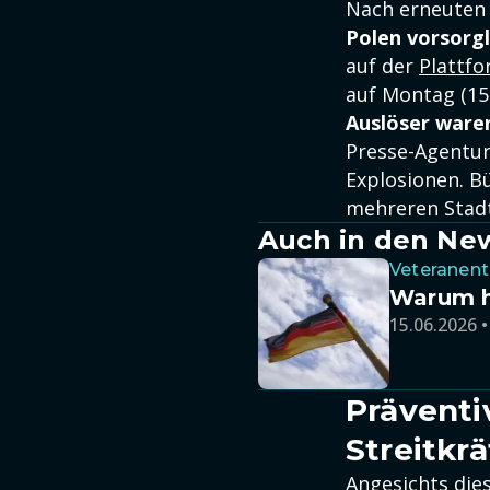
Nach erneuten 
Polen vorsorgl
auf der
Plattfo
auf Montag (15.
Auslöser waren
Presse-Agentur
Explosionen. Bü
mehreren Stadt
Auch in den Ne
Veteranen
Warum h
15.06.2026 •
Prävent
Streitkrä
Angesichts die