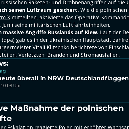
russischen Raketen- und Drohnenangriffen auf die 
ich seinen Luftraum gesichert
.
Wie die polnischen 
rm X
mitteilten, aktivierte das Operative Kommando
 Juni) seine militärischen Luftfahrteinheiten.
 massive Angriffe Russlands auf Kiew.
Laut der D
 (dpa) gab es in der ukrainischen Hauptstadt zahlre
rgermeister Vitali Klitschko berichtete von Einschl
teilen, Verletzten, Bränden und Stromausfällen.
ws:
tag
eute überall in NRW Deutschlandflagge
 10:08 Uhr
ive Maßnahme der polnischen
fte
ser Eskalation reagierte Polen mit erhöhter Wachsa