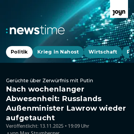
Politik
Krieg in Nahost
Wirtschaft
Pa
Gerüchte über Zerwürfnis mit Putin
Nach wochenlanger
Abwesenheit: Russlands
Außenminister Lawrow wieder
aufgetaucht
Veröffentlicht:
13.11.2025 • 19:09 Uhr
von
Max Strumberger