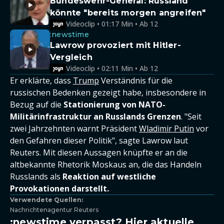
Bundeswehr-General: Russland
könnte "bereits morgen angreifen"
Videoclip • 01:17 Min • Ab 12
:newstime
Lawrow provoziert mit Hitler-
Vergleich
Videoclip • 02:11 Min • Ab 12
Er erklärte, dass
Trump
Verständnis für die
russischen Bedenken gezeigt habe, insbesondere in
Bezug auf die
Stationierung von NATO-
Militärinfrastruktur an Russlands Grenzen
. "Seit
zwei Jahrzehnten warnt Präsident
Wladimir Putin
vor
den Gefahren dieser Politik", sagte Lawrow laut
Reuters. Mit diesen Aussagen knüpfte er an die
altbekannte Rhetorik Moskaus an, die das Handeln
Russlands als
Reaktion auf westliche
Provokationen darstellt.
Verwendete Quellen:
Nachrichtenagentur Reuters
:newstime verpasst? Hier aktuelle