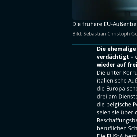
Die frühere EU-Außenbeau
Bild: Sebastian Christoph G
Die ehemalige
verdächtigt –
wieder auf fre
Die unter Korr
italienische Au
die Europäisch
drei am Diens
die belgische P
seien sie über
Beschaffungsb
beruflichen Sch
Die EUStA best