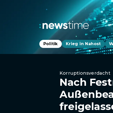
Politik
Krieg in Nahost
W
Korruptionsverdacht
Nach Fest
Außenbeau
freigelas