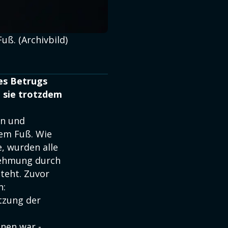
uß. (Archivbild)
es Betrugs
 sie trotzdem
in und
iem Fuß. Wie
, wurden alle
nehmung durch
steht. Zuvor
n:
etzung der
nen war -