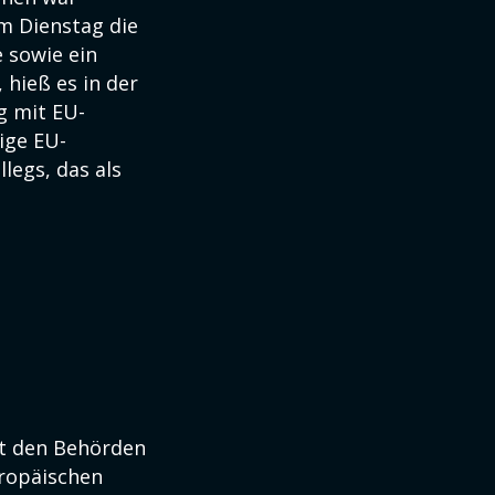
m Dienstag die
e sowie ein
hieß es in der
g mit EU-
ige EU-
legs, das als
it den Behörden
uropäischen