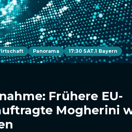
irtschaft
Panorama
17:30 SAT.1 Bayern
nahme: Frühere EU-
ftragte Mogherini w
sen