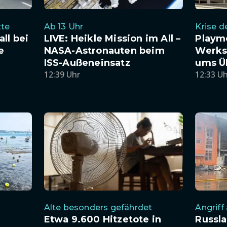
zte
Ab 13 Uhr
Krise d
ll bei
LIVE: Heikle Mission im All –
Playm
e
NASA-Astronauten beim
Werks
ISS-Außeneinsatz
ums Ü
12:39 Uhr
12:33 U
Angriff
Alte besonders gefährdet
Russla
Etwa 9.600 Hitzetote in