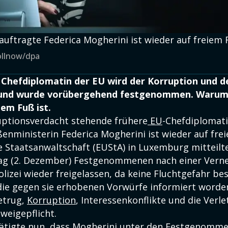
ftragte Federica Mogherini ist wieder auf freiem F
ollnow/dpa
 Chefdiplomatin der EU wird der Korruption und d
 und wurde vorübergehend festgenommen. Warum
iem Fuß ist.
uptionsverdacht stehende frühere
EU
-Chefdiplomat
ßenministerin Federica Mogherini ist wieder auf fre
e Staatsanwaltschaft (EUStA) in Luxemburg mitteilte
tag (2. Dezember) Festgenommenen nach einer Ver
olizei wieder freigelassen, da keine Fluchtgefahr be
 die gegen sie erhobenen Vorwürfe informiert worde
etrug,
Korruption
, Interessenkonflikte und die Verl
weigepflicht.
ätigte nun, dass Mogherini unter den Festgenomme