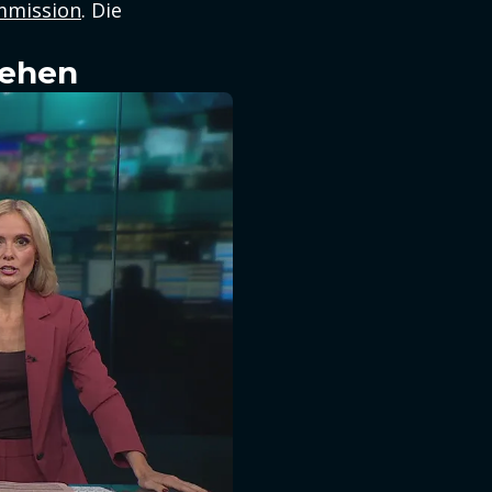
mmission
. Die
sehen